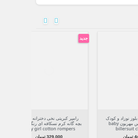


جدید



افزودن به سبد
ودک
رامپر کبریتی نخی دخترانه نوزاد و
سرهمی لیند
ون baby
بچه گانه کرم نسکافه ای رنگین کمان
دخترانه ن
Baby girl cotton rompers
قیمت
329,000 تومان