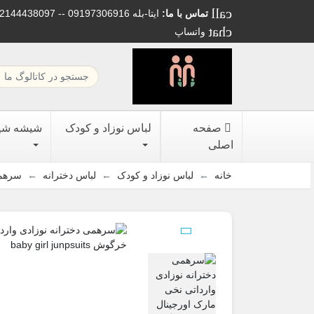
call
تماس با ما:
02144438097 -- 09197306916 ایتا-بله
chat
واتساپ
صفحه
لباس نوزاد و کودک
شیشه شیر
اصلی
خانه
لباس نوزاد و کودک
لباس دخترانه
سرهمی
