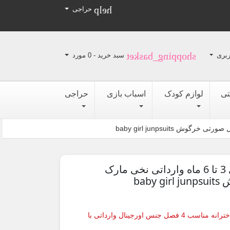
help
حراجی
shopping_basket
بری
سبد خرید -
0
مورد
تی
لوازم کودک
اسباب بازی
حراجی
سرهمی دخترانه نوزادی 3 تا 6 ماه وارداتی نخی مارک
bab
لباس سرهمی جدید نخی نوزادی دخترانه مناسب 4 فصل جنس اورجینال وارداتی با