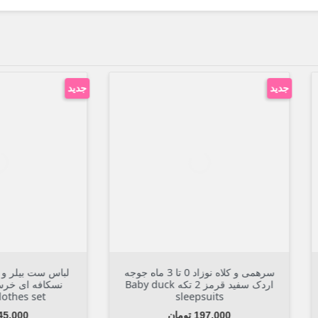
جدید



افزودن به سبد
افزودن به سبد
سرهمی و کلاه نوزاد 0 تا 3 ماه جوجه
لباس ست بیلر و بلوز نوزاد و ک
اردک سفید قرمز 2 تکه Baby duck
نسکافه ای خرس مهرب
billersuit clothes set
sleepsuits
قیمت
قیمت
197,000 تومان
445,000 تومان