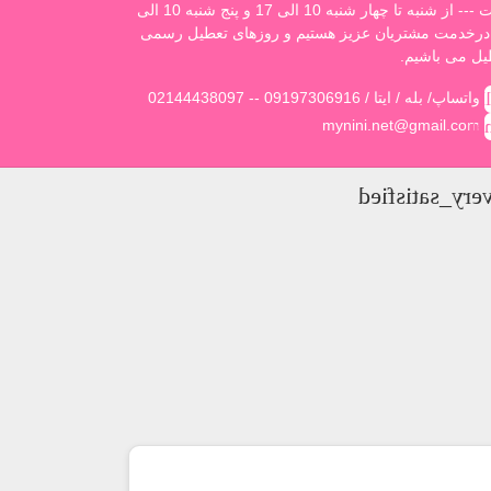
است --- از شنبه تا چهار شنبه 10 الی 17 و پنج شنبه 10 الی
1 درخدمت مشتریان عزیز هستیم و روزهای تعطیل رسمی
یل می باشیم.
c
02144438097 -- واتساپ/ بله / ایتا / 09197306916
ema
mynini.net@gmail.com
sentiment_ver