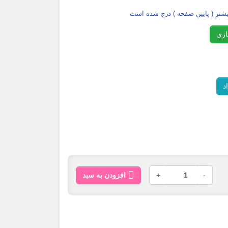
تر ( پایین صفحه ) درج شده است
ازی
د

-
+
افزودن به سبد