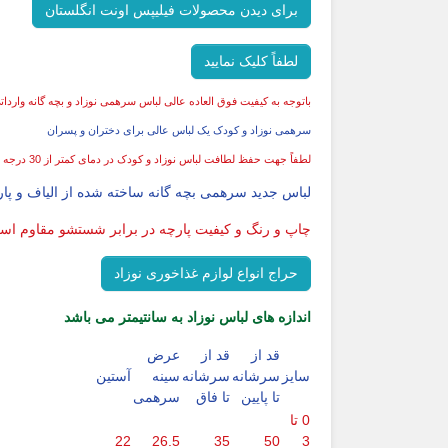
برای دیدن محصولات فیلیپس اونت انگلستان
لطفاً کلیک نمایید
باتوجه به کیفیت فوق العاده عالی لباس سرهمی نوزاد و بچه گانه وارد
سرهمی نوزاد و کودک یک لباس عالی برای دختران و پسران
لطفاً جهت حفظ لطافت لباس نوزاد و کودک در دمای کمتر از 30 درجه سانتیگراد شسته شود
لباس جدید سرهمی بچه گانه ساخته شده از الیاف و پارچه 100% ضد حساسیت و نخی و بسیار راحت برای کودکان تولید 
چاپ و رنگ و کیفیت پارچه در برابر شستشو مقاوم ا
حراج انواع لوازم غذاخوری نوزاد
اندازه های لباس نوزاد به سانتیمتر می باشد
قد از
قد از
عرض
سایز
سرشانه
سرشانه
سینه
آستین
تا پایین
تا فاق
سرهمی
0 تا
22
26.5
35
50
3