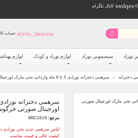
explore
کانال تلگرام

account_circle
حساب کار
 نوزاد
سیسمونی نوزاد
لوازم نوزاد و کودک
لوازم بهداش
 دخترانه
سرهمی دخترانه نوزادی 3 تا 6 ماه وارداتی نخی مارک اورجینال صورتی خرگوش baby girl junpsuits
اورجینال صورتی خرگوش y girl junpsuits
مرجع:
BBC1619
کیفیت عالی و قیمت مناسب