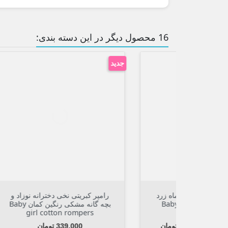
16 محصول دیگر در این دسته بندی:
جدید
جدید



افزودن به سبد
سرهمی نخی نوزاد 0 تا 1 ماه زرد
رامپر کبریتی نخی دخترانه نوزاد و
ه Baby cotton
بچه گانه مشکی رنگین کمان Baby
girl cotton rompers
قیمت
ان
339,000 تومان