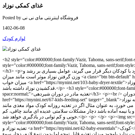
غذای کمکی نوزاد
فروشگاه اینترنتی مای نی نی
Posted by
1402-06-08
لوازم کودک
شد مغز کودک، رشد استخوان های کودک، رشد و شکل گیری ماهیچه های کودک و میزان خون رسانی به اندام ها و مغز کودک بسیار اثرگذار می باشد.<br /><br /><br /></p> <h2 style="color:#000000;font-family:Vazir, Tahoma, sans-serif;font-style:normal;letter-spacing:normal;text-indent:0px;text-transform:none;word-spacing:0px;white-space:normal;"><a href="https://mynini.net/67-kids-feeding-set">وسایل تغذیه کودک</a></h2> <p><br /> برای هر کاری ما نیاز به ابزار مناسب آن کار را داریم، بنابراین برای <a class="btn btn-default" href="https://mynini.net/67-kids-feeding-set" target="_blank">تغذیه کودک</a> بهتر است از وسایل مناسب او استفاده نماییم تا هم مشوق خوبی برای نوزاد و کودکان باشد و هم به حفظ سلامتی او کمک نماییم، به عنوان مثال بهتر است برای فرزندتان از قاشق سیلیکونی که نرم است و به لثه و دندان او آسیب نمی رساند استفاده نمایید، همچنین ظروف مورد استفاده نوزاد مانند قاشق و کاسه او را باید هرچندوقت یکبار استریل نمایید به این صورت که داخل آب که به نقطه جوش رسیده است و دیگر روی شعله نیست قرار دهید. بهتر است هنگام <a class="btn btn-default" href="https://mynini.net/67-kids-feeding-set" target="_blank">غذا دادن به نوزاد</a> و کودکتان از یک ضوابط خاص استفاده نمایید مانند ساعت خاص و محل خاص و استفاده از پیشبند تا کودک بداند باید برای انجام یک کار مهم تمرکز لازم را داشته باشد و این عمل دیگر یک بازی نیست، بهتر است از پیشبندهای نایلونی و ضدلک برای نوزاد و همچنین پیشبندهای لباسی و آستین دار برای هنگام غذا دادن به کودک استفاده نمایید.<br /><br /><img src="https://mynini.net/img/cms/ghazakhori/baby%20land%20spoon%203pcs/baby-land-spoon-sil.jpg" alt="لوازم غذاخوری نوزاد" width="300" height="300" /></p> <h2 style="color:#000000;font-family:Vazir, Tahoma, sans-serif;font-style:normal;letter-spacing:normal;text-indent:0px;text-transform:none;word-spacing:0px;white-space:normal;">تغذیه کودک در پارک و بیرون از منزل</h2> <p><br /> پیشنهاد می گردد هنگام بردن کودک به پارک و طبیعت و بیرون از منزل برای کودک تنقلات سالم مانند مغز پسته و مغز بادام و کشمش و توت خشک شده و خشکبار سالم بهمراه داشته باشید، همچنین بسیار عالی است که میوه تازه مانند موز و میوه های خشک شده داخل کیف خود بگذارید تا در مواقع لزوم و اعلام گرسنگی کودک، او را با مواد مغذی تغذیه نمایید و این امر را برای کودک بصورت یک عادت درآورید. <a class="btn btn-default" href="https://mynini.net/67-kids-feeding-set" target="_blank">ظرف انباری غذا کودک</a> یک ظرف فوق العاده جالب برای بیرون بردن مواد مغذی و مورد نیاز کودک است. ظرف انباری غذا کودک یک ظرف چند طبقه و در عین حال کم حجم است که براحتی در کیف جا می شود و در هر یک از این طبقات می توانید مواد غذایی مورد نیاز کودکتان را قرار دهید و همراه خود بیرون ببرید بدون اینکه نگران قاطی شدن مواد غذایی مختلف کودک شوید. همچنین <a href="https://mynini.net/kids-feeding-set/5373-tatia-food-container.html">انباری غذا</a> چون امکان استریل کردن نیز دارد به حفظ سلامتی کودک و غذای دریافتی او نیز کمک می نماید.<br /><br /><img src="https://mynini.net/img/cms/photo_2023-08-07_01-30-49.jpg" alt="لوازم غذاخوری نوزاد" width="300" height="300" /></p> <h1 style="color:#000000;font-family:Vazir, Tahoma, sans-serif;font-style:normal;letter-spacing:normal;text-indent:0px;text-transform:none;word-spacing:0px;white-space:normal;">به چه وسایلی برای تغذیه نوزاد نیازمندیم؟ وسایل مخصوص غذا خوردن نوزاد چیست؟</h1> <p>بهتر است از<a class="btn btn-default" href="https://mynini.net/67-kids-feeding-set" target="_blank"> قابلمه کوچک</a> و مخصوص خود نوزاد استفاده نمایید چراکه بهتر است در دو سال اول تولد، غذای کودک مانند غذای بزرگسال نباشد و به همان میزان غذای والدین از نمک و ادویه برای نوزاد و کودک استفاده نشود و غذای سرخ کردن برای زیر 2 سال طبخ نگردد، همچنین با استفاده از قاشق مخصوص نوزاد مانند قاشق نوزاد سیلیکونی که نرم و محکم است دیگر نگران آسیب دیدن دندان و لثه نوزاد و کودک نخواهید بود و علاوه بر آن می توانید وسایل غذاخوری نوزاد را استریل نمایید. برای تهیه سرلاک نوزاد در بیرون از منزل پیشنهاد می گردد از فلاسک نوزاد استفاده نمایید تا همواره آب جوش در بیرون از منزل برای ته