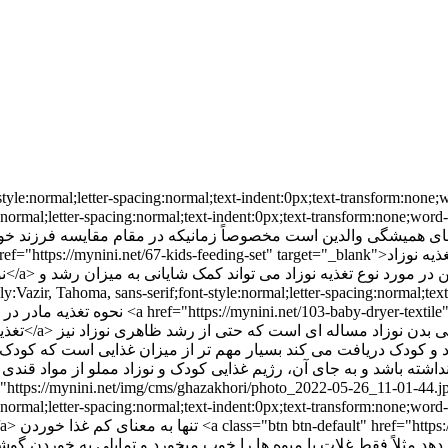
p> <p> </p> <p><img src="https://mynini.net/img/cms/ghaza;">سوء تغذیه کودک</h3> <p>سوء تغذیه نوزاد و <a href="https://mynini.net/42-baby-essentials">کودک</a> تنها به معنای کم غذا خوردن <a class="btn btn-default" href="https://mynini.net/" target="_blank">کودک و نوزاد</a> نیست! هنگامیکه کودک و نوزاد شما فقط به یک یا دو ماده غذایی فقط تمایل نشان می دهد مثلاً فقط غلات یا میوه ها را خوب میخورد و تمایلی به خوردن گوشت ندارد باوجود میزان تغذیه قابل توجه اما بدون تنوع لازم، دچار سوء تغذیه است.</p> <h3 style="color:#000000;font-family:Vazir, Tahoma, sans-serif;font-style:normal;letter-spacing:normal;text-indent:0px;text-transform:none;word-spacing:0px;white-space:normal;">جلب توجه توسط <a href="https://mynini.net/23-clothes">کودکان</a></h3> <p>کودکان می دانند که با غذا نخوردن و یا ایراد گرفتن از غذا می توانند جلب توجه کنند و پدر و مادر خود را بدنبال خود بکشانند و با استفاده از این نقطه ضعف والدین، خواسته های خود را طلب کنند و شما پدر و مادر عزیز باید آگاهانه با کودک خود رفتار نمایید تا جلب توجه کودک به این شکل تبدیل به عادت و تکرار هر روزه این رفتار توسط کودک نشود.<br /> تمرکز کودک برای غذا خوردن<br /> یکی دیگر از دلایل تغذیه نامناسب کودکان، نداشتن تمرکز لازم توسط آنهاست، هنگامی که کودک مشغول بازی با همسن و سال های خود است یا با اسباب بازی خود بازی می نماید و یا در حال دیدن برنامه تلویزیونی مورد علاقه خود است تمرکز لازم را ندارد و علاقه ای به خوردن غذا ندارد، باید توجه داشته باشید که داشتن نظم و تعیین یک ساعت مشخص برای غذا دادن به کودک بسیار به شما کمک می نماید و لازم است هنگام خوردن غذا تلویزیون و گوشی خاموش باشد تا کودک شما تمرکز بهترین برای خوردن غذا داشته باشد. صندلی غذا کودک کمک شایانی به داشتن تمرکز بهتر می نماید.</p> <p> </p> <p><img src="https://mynini.net/img/cms/ghazakhori/blue-3.jpg" alt="" width="350" height="350" /></p> <p> </p> <h3 style="color:#000000;font-family:Vazir, Tahoma, sans-serif;font-style:normal;letter-spacing:normal;text-indent:0px;text-transform:none;word-spacing:0px;white-space:normal;">خوراکی سالم یا خوراکی ناسالم؟</h3> <p><br /> سعی نمایید خوراکی های ناسالم را در معرض دید کودک قرار ندهید و کودکتان دسترسی به خوراکی های ناسالم مانند چیپس و پفک و دیگر تنقلات شرکتی ناسالم و فست فودها نداشته باشد. تخم مرغ مخصوصا بصورت آب پز شده یک غذا فوق العاده عالی و سالم برای کودک است و کودک زیر 7 سال می تواند روزانه یک عدد تخم مرغ آب پز میل نماید.</p> <h3 style="color:#000000;font-family:Vazir, Tahoma, sans-serif;font-style:normal;letter-spacing:normal;text-indent:0px;text-transform:none;word-spacing:0px;white-space:normal;">اختلال پرخوری کودک</h3> <p>همانطور که والدین باید به عدم تغذیه کافی فرزند خود توجه داشته باشند به همان میزان لازم است تا به پرخوری کودک خود نیز توجه نمایند، چاقی عوارض بسیار بدی برای کودک شما دارد از جمله می تواند باعث جلوگیری در رشد مناسب کودک شما گردد و در روند رشد کودک اختلال ایجاد نماید. بسیاری از کودکان به دلیل داشتن استرس و عدم آرامش کافی در محیط خانواده دچار اختلال پرخوری می شوند و بدون اینکه گرسنه باشند ولع بسیار زیادی برای خوردن دارند، اختلال پرخوری کودک بطور جدی می تواند سلامتی فرزندتان را تهدید نماید</p> <p> </p> <p><img src="https://mynini.net/img/cms/ghazakhori/mumlove-heat-spoon-2.jpg" alt="" width="350" height="350" /></p> <p> </p> <h3 style="color:#000000;font-family:Vazir, Tahoma, sans-serif;font-style:normal;letter-spacing:normal;text-indent:0px;text-transform:none;word-spacing:0px;white-space:normal;">نقش تغذیه در خلق و خوی کودک</h3> <p><br /> عدم تغذیه سالم کودک و دریافت نکردن مواد مغذی به میزان کافی می تواند در خلق و خوی کودک و رفتار کودک تاثیر محسوسی داشته باشد، بسیاری از کج خلقی ها و بدرفتاری های کودکان به نداشتن تغذیه درست و کافی توسط کودک مرتبط است.</p> <h3 style="color:#000000;font-family:Vazir, Tahoma, sans-serif;font-style:normal;letter-spacing:normal;text-indent:0px;text-transform:none;word-spacing:0px;white-space:normal;">تغذیه چه تاثیری در رشد اندام های کودک دارد؟</h3> <p><br /> نوع و میزان غذاهایی که کودک می خورد و تنوع غذایی دریافتی او و اینکه با توجه به تعاریف بالا دچار سوتغذیه هست یا خیر در میزان ر