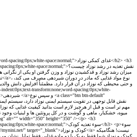
<h2 style="color:#000000;font-family:Vazir, Tahoma, sans-serif;font-style:normal;letter-spacing:normal;text-indent:0px;text-transform:none;word-spacing:0px;white-space:normal;">غذای کمکی نوزاد</h2> <h3 style="color:#000000;font-family:Vazir, Tahoma, sans-serif;font-style:normal;letter-spacing:normal;text-indent:0px;text-transform:none;word-spacing:0px;white-space:normal;">نقش تغذیه در رشد نوزاد چیست؟</h3> <p>میزان رشد نوزاد و قدکشیدن نوزاد و وزن گرفتن او یکی از نگرانی های همیشگی والدین است مخصوصاً زمانیکه در مقام مقایسه فرزند خود با کودکان دیگر قرار می گیرند، عوامل بسیاری بر رشد و وزن گرفتن نوزاد موثر است مانند میزان <a class="btn btn-default" href="https://mynini.net/67-kids-feeding-set" target="_blank">تغذیه نوزاد</a>، نوع مواد غذایی که مادر در دوران شیردهی مصرف می کند، میزان خواب <a href="https://mynini.net/103-baby-dryer-textile">نوزاد</a> و حتی محیطی که نوزاد در آن قرار دارد. مطمئناٌ افزایش دانش والدین در مورد نوع تغذیه نوزاد می تواند کمک شایانی به میزان رشد و قدکشیدن نوزاد داشته باشد.</p> <h3 style="color:#000000;font-family:Vazir, Tahoma, sans-serif;font-style:normal;letter-spacing:normal;text-indent:0px;text-transform:none;word-spacing:0px;white-space:normal;">تغذیه مادر در دوران شیردهی</h3> <p><br /> نحوه تغذیه مادر در دوران <a href="https://mynini.net/103-baby-dryer-textile">شیردهی </a>و سپس نوع <a class="btn btn-default" href="https://mynini.net/67-kids-feeding-set" target="_blank">تغذیه نوزاد</a> نقش قابل توجهی در تقویت سیستم ایمنی نوزاد دارد، سیستم ایمنی بدن نوزاد مساله ای است که حتی از رشد ظاهری نوزاد نیز مهم تر است و قبل از هرچیز لازم است بدانید کیفیت غذایی که نوزاد و کودک دریافت می کند بسیار مهم تر از میزان غذایی است که کودک می خورد، به عنوان مثال اگر در تغذیه روزانه کودک مواد مغذی مانند میوه، خشکبار، ماهی و گوشت و در کل پروتئین ها و لبنیات وجود نداشته باشد و به جای آن، رژیم غذایی کودک و نوزاد مملو از مواد قندی و یا نیمه آماده باشد دچار مشکلات سلامتی عدیده ای مانند چاقی، کم خونی و کم توانی در یادگیری خواهد شد.</khori/photo_2022-05-26_11-01-44.jpg" alt="" width="350" height="350" /></p> <h3 style="color:#000000;font-family:Vazir, Tahoma, sans-serif;font-style:normal;letter-spacing:normal;text-indent:0px;text-transform:none;word-spacing:0px;white-space:normal