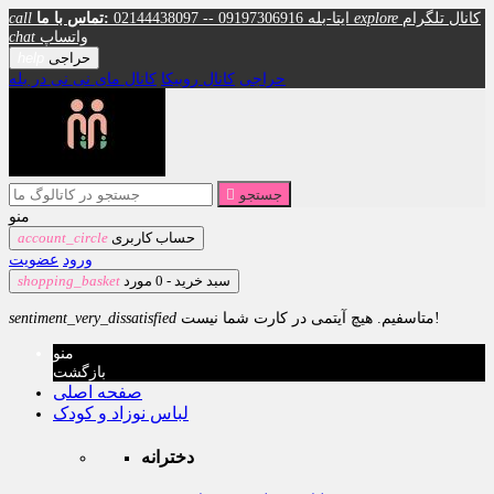
کانال تلگرام
explore
02144438097 -- 09197306916 ایتا-بله
تماس با ما:
call
واتساپ
chat
حراجی
help
حراجی
کانال روبیکا
کانال مای نی نی در بله
جستجو

منو
حساب کاربری
account_circle
ورود
عضویت
سبد خرید -
0
مورد
shopping_basket
متاسفیم. هیچ آیتمی در کارت شما نیست!
sentiment_very_dissatisfied
منو
بازگشت
صفحه اصلی
لباس نوزاد و کودک
دخترانه