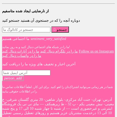
از نارضایتی ایجاد شده متاسفیم
دوباره آنچه را که در جستجوی آن هستید جستجو کنید
جستجو

sentiment_very_satisfied
ما اجتماعی هستیم
ما را در شبکه های اجتماعی دنبال کنید و به روز بمانید!
Follow us on Instagram
ما را در تلگرام دنبال کنید
ما را در آپارات دنبال کنید
ما را در واتساپ دنبال کنید
آخرین اخبار و تخفیف های ویژه ما را دریافت کنید
person_add
شما در هر زمانی می‌توانید اشتراک‌تان را لغو کنید. برای این کار، لطفاً اطلاعات تماس ما
را در اطلاعات حقوقی بیابید.
آدرس: تهران- جنت آباد مرکزی- بلوار شاهین- 20 متری گلستان شرقی- خ
معینی- نبش معینی یکم - پ 32 - ط زیرهمکف --- مای نی نی یک فروشگاه
اینترنتی و غیرحضوری است --- از شنبه تا چهار شنبه 10 الی 17 و پنج شنبه
10 الی 13 درخدمت مشتریان عزیز هستیم و روزهای تعطیل رسمی تعطیل