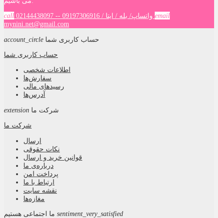
می باشیم.
email
02144438097 -- واتساپ/ بله / ایتا / 09197306916
call
mynini.net@gmail.com
حساب کاربری شما
account_circle
حساب کاربری شما
اطلاعات شخصی
سفارش‌ها
رسیدهای مالی
آدرس‌ها
شرکت ما
extension
شرکت ما
ارسال
نکات حقوقی
قوانین خرید و ارسال
درباره‌ی ما
پرداخت امن
ارتباط با ما
نقشه سايت
مغازه‌ها
sentiment_very_satisfied
ما اجتماعی هستیم