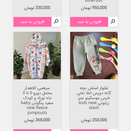
billersuit
قیمت
قیمت
950,000 تومان
330,000 تومان

افزودن به سبد

افزودن به سبد
شلوار اسلش بچه
سرهمی کلاهدار
گانه دورس اعلا نخی
مخمل دورو 0 تا 3
خرس موسکینو سبز
ماه نوزاد و کودک
زیتونی kids new
سفید پنگوئن baby
new fleece
slash
jumpsuits
قیمت
قیمت
250,000 تومان
368,000 تومان