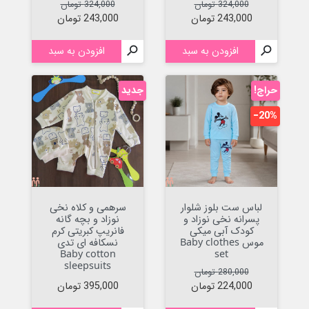
قیمت عادی
قیمت
قیمت عادی
قیمت
324,000 تومان
324,000 تومان
243,000 تومان
243,000 تومان

افزودن به سبد

افزودن به سبد
حراج!
جدید
‎−20%
لباس ست بلوز شلوار
سرهمی و کلاه نخی
پسرانه نخی نوزاد و
نوزاد و بچه گانه
کودک آبی میکی
فانریپ کبریتی کرم
موس Baby clothes
نسکافه ای تدی
Baby cotton
set
sleepsuits
قیمت عادی
قیمت
280,000 تومان
قیمت
224,000 تومان
395,000 تومان