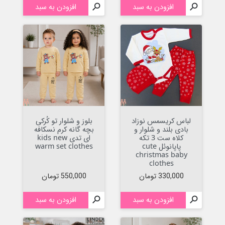

افزودن به سبد

افزودن به سبد
لباس کریسمس نوزاد
بلوز و شلوار تو کُرکی
بادی بلند و شلوار و
بچه گانه کرم نسکافه
کلاه ست 3 تکه
ای تدی kids new
پاپانوئل cute
warm set clothes
christmas baby
clothes
قیمت
قیمت
330,000 تومان
550,000 تومان

افزودن به سبد

افزودن به سبد