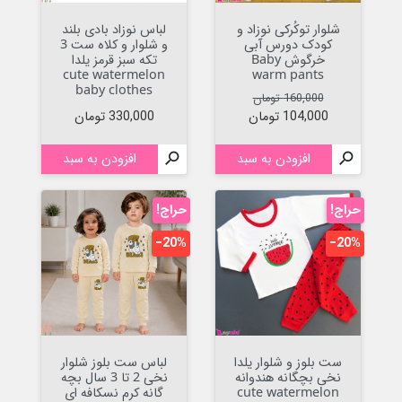
شلوار توکُرکی نوزاد و
لباس نوزاد بادی بلند
کودک دورس آبی
و شلوار و کلاه ست 3
خرگوش Baby
تکه سبز قرمز یلدا
cute watermelon
warm pants
baby clothes
قیمت عادی
قیمت
160,000 تومان
قیمت
104,000 تومان
330,000 تومان

افزودن به سبد

افزودن به سبد
حراج!
حراج!
‎−20%
‎−20%
ست بلوز و شلوار یلدا
لباس ست بلوز شلوار
نخی بچگانه هندوانه
نخی 2 تا 3 سال بچه
cute watermelon
گانه کرم نسکافه ای