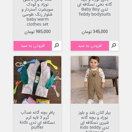
گانه نخی نسکافه ای
نوزاد و کودک
تدی Baby Boy
سویشرت آستردار و
Teddy bodysuits
شلوار رنگ طوسی
baby warm
clothes set
قیمت
قیمت
345,000 تومان
985,000 تومان

افزودن به سبد

افزودن به سبد
بیلر کتان بلند و بلوز
پافر بچه گانه ضدآب
نوزاد و بچه گانه
گرم 3 لایه کرم
شیری نسکافه ای
نسکافه ای تدی kids
تدی kids teddy
puffer