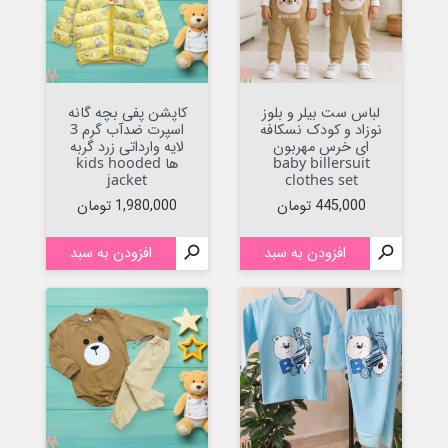
لباس ست بیلر و بلوز
کاپشن پفی بچه گانه
نوزاد و کودک نسکافه
اسپرت ضدآب گرم 3
ای خرس مهربون
لایه وارداتی زرد گربه
baby billersuit
ها kids hooded
jacket
clothes set
قیمت
قیمت
445,000 تومان
1,980,000 تومان

افزودن به سبد

افزودن به سبد