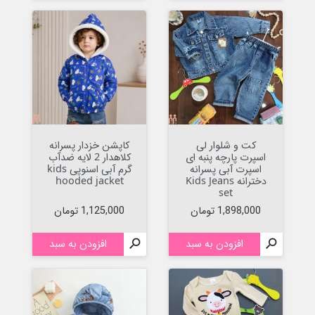
کت و شلوار لی
کاپشن خزدار پسرانه
اسپرت پارچه پنبه ای
کلاهدار 2 لایه ضدآب
اسپرت آبی پسرانه
گرم آبی اسنوپی kids
دخترانه Kids Jeans
hooded jacket
set
قیمت
قیمت
1,898,000 تومان
1,125,000 تومان

افزودن به سبد

افزودن به سبد