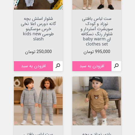
ست لباس بافتنی
شلوار اسلش بچه
نوزاد و کودک
گانه دورس اعلا نخی
سویشرت آستردار و
خرس موسکینو
شلوار رنگ نسکافه
طوسی kids new
ای baby warm
slash
clothes set
قیمت
قیمت
995,000 تومان
250,000 تومان

افزودن به سبد

افزودن به سبد
بادی نوزاد و بچه
ست لباس بافتنی