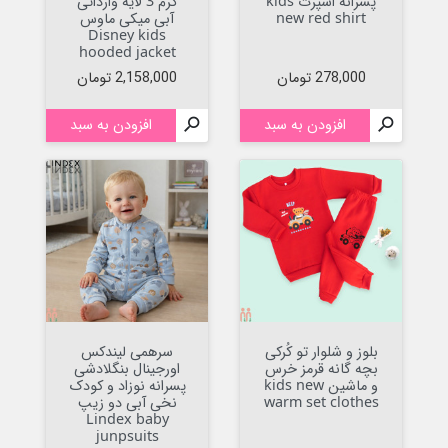
پسرانه اسپرت kids
گرم 3 لایه وارداتی
new red shirt
آبی میکی ماوس
Disney kids
hooded jacket
قیمت
قیمت
278,000 تومان
2,158,000 تومان

افزودن به سبد

افزودن به سبد
بلوز و شلوار تو کُرکی
سرهمی لیندکس
بچه گانه قرمز خرس
اورجینال بنگلادشی
و ماشین kids new
پسرانه نوزاد و کودک
warm set clothes
نخی آبی دو زیپ
Lindex baby
junpsuits