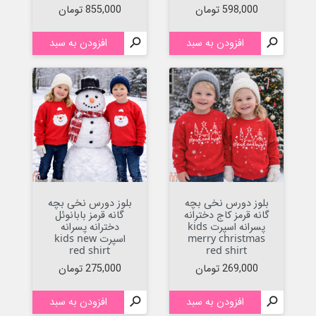
قیمت
قیمت
598,000 تومان
855,000 تومان

افزودن به سبد

افزودن به سبد
بلوز دورس نخی بچه
بلوز دورس نخی بچه
گانه قرمز کاج دخترانه
گانه قرمز بابانوئل
پسرانه اسپرت kids
دخترانه پسرانه
merry christmas
اسپرت kids new
red shirt
red shirt
قیمت
قیمت
269,000 تومان
275,000 تومان

افزودن به سبد

افزودن به سبد