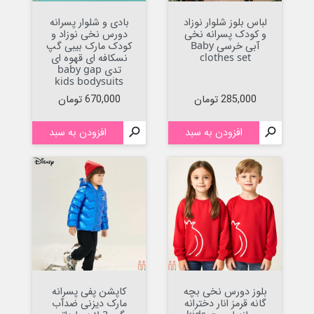
لباس بلوز شلوار نوزاد
بادی و شلوار پسرانه
و کودک پسرانه نخی
دورس نخی نوزاد و
آبی خرسی Baby
کودک مارک بیبی گپ
clothes set
نسکافه ای قهوه ای
تدی baby gap
kids bodysuits
قیمت
قیمت
285,000 تومان
670,000 تومان

افزودن به سبد

افزودن به سبد
بلوز دورس نخی بچه
کاپشن پفی پسرانه
گانه قرمز انار دخترانه
مارک دیزنی ضدآب