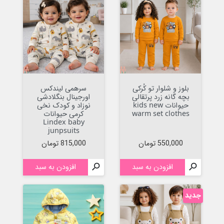
بلوز و شلوار تو کُرکی
سرهمی لیندکس
بچه گانه زرد پرتقالی
اورجینال بنگلادشی
حیوانات kids new
نوزاد و کودک نخی
warm set clothes
کرمی حیوانات
Lindex baby
junpsuits
قیمت
قیمت
550,000 تومان
815,000 تومان

افزودن به سبد

افزودن به سبد
جدید