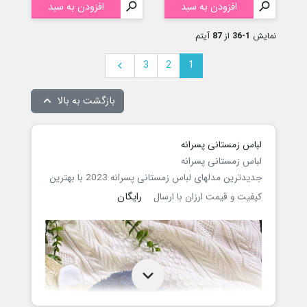

افزودن به سبد

افزودن به سبد
نمایش
1-36
از
87
آیتم
بعدی
3
2
1

بازگشت به بالا

لباس زمستانی پسرانه
لباس زمستانی پسرانه
جدیدترین مدلهای لباس زمستانی پسرانه 2023 با بهترین
رایگان
کیفیت و قیمت ارزان با ارسال