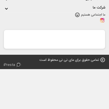
شرکت ما
سودوکرم
،
شیشه اونت
،
لباس دخترانه
،
لباس
ما اجتماعی هستیم
sentiment_very_satisfied
پسرانه
،
شورت آموزشی
copyright
تمامی حقوق برای مای نی نی محفوظ است
iPresta