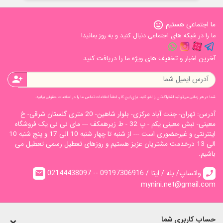
ما اجتماعی هستیم
sentiment_very_satisfied
ما را در شبکه های اجتماعی دنبال کنید و به روز بمانید!
آخرین اخبار و تخفیف های ویژه ما را دریافت کنید
person_add
شما در هر زمانی می‌توانید اشتراک‌تان را لغو کنید. برای این کار، لطفاً اطلاعات تماس ما را در اطلاعات حقوقی بیابید.
آدرس: تهران- جنت آباد مرکزی- بلوار شاهین- 20 متری گلستان شرقی- خ
معینی- نبش معینی یکم - پ 32 - ط زیرهمکف --- مای نی نی یک فروشگاه
اینترنتی و غیرحضوری است --- از شنبه تا چهار شنبه 10 الی 17 و پنج شنبه 10
الی 13 درخدمت مشتریان عزیز هستیم و روزهای تعطیل رسمی تعطیل می
باشیم.
02144438097 -- واتساپ/ بله / ایتا / 09197306916
email
call
mynini.net@gmail.com
حساب کاربری شما