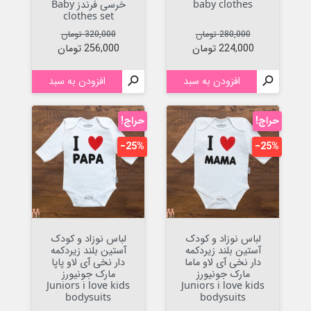
baby clothes
خرسی فرندز Baby
clothes set
قیمت عادی
قیمت
قیمت عادی
قیمت
280,000 تومان
320,000 تومان
224,000 تومان
256,000 تومان

افزودن به سبد

افزودن به سبد
حراج!
حراج!
‎−25%
‎−25%
لباس نوزاد و کودک
لباس نوزاد و کودک
آستین بلند زیردکمه
آستین بلند زیردکمه
دار نخی آی لاو ماما
دار نخی آی لاو پاپا
مارک جونیورز
مارک جونیورز
Juniors i love kids
Juniors i love kids
bodysuits
bodysuits