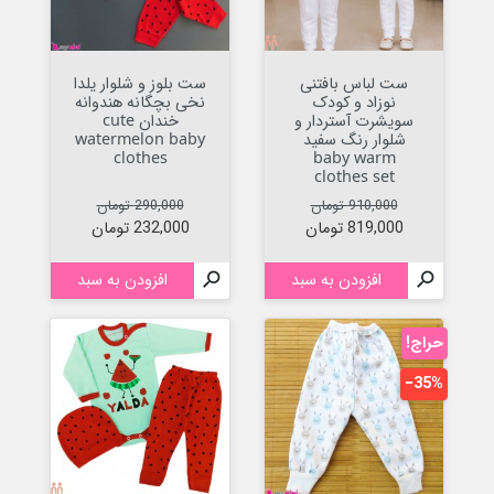
ست لباس بافتنی
ست بلوز و شلوار یلدا
نوزاد و کودک
نخی بچگانه هندوانه
سویشرت آستردار و
خندان cute
شلوار رنگ سفید
watermelon baby
clothes
baby warm
clothes set
قیمت عادی
قیمت
قیمت عادی
قیمت
910,000 تومان
290,000 تومان
819,000 تومان
232,000 تومان

افزودن به سبد

افزودن به سبد
حراج!
‎−35%