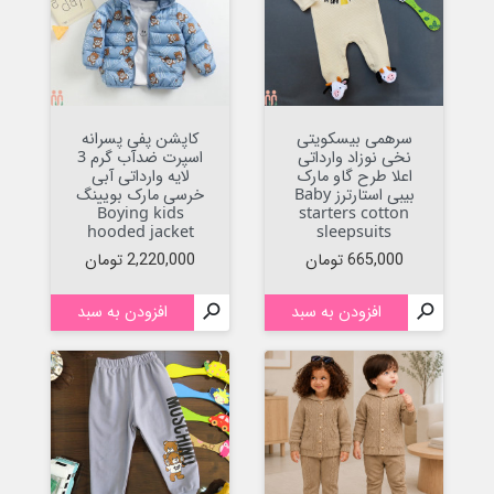
سرهمی بیسکویتی
کاپشن پفی پسرانه
نخی نوزاد وارداتی
اسپرت ضدآب گرم 3
اعلا طرح گاو مارک
لایه وارداتی آبی
بیبی استارترز Baby
خرسی مارک بویینگ
Boying kids
starters cotton
hooded jacket
sleepsuits
قیمت
قیمت
665,000 تومان
2,220,000 تومان

افزودن به سبد

افزودن به سبد