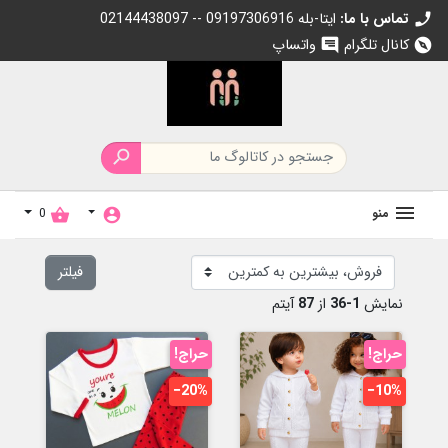
تماس با ما:
02144438097 -- 09197306916 ایتا-بله
call
کانال تلگرام
واتساپ
chat
explore

منو
0
shopping_basket
account_circle
فیلتر
نمایش
1-36
از
87
آیتم
حراج!
حراج!
‎−20%
‎−10%