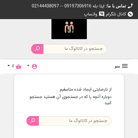
c
02144438097 -- 09197306916 ایتا-بله
تماس با ما:
کانال تلگرام
واتساپ
chat
exp

0
shopping_basket
account_circle
منو
از نارضایتی ایجاد شده متاسفیم
دوباره آنچه را که در جستجوی آن هستید جستجو
کنید
