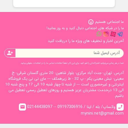
 اجتماعی هستیم
sentiment_very_satisfied
را در شبکه های اجتماعی دنبال کنید و به روز بمانید!
رین اخبار و تخفیف های ویژه ما را دریافت کنید
person_add
در هر زمانی می‌توانید اشتراک‌تان را لغو کنید. برای این کار، لطفاً اطلاعات تماس ما را در اطلاعات حقوقی بیابید.
آدرس: تهران- جنت آباد مرکزی- بلوار شاهین- 20 متری گلستان شرقی- خ
معینی- نبش معینی یکم - پ 32 - ط زیرهمکف --- مای نی نی یک فروشگاه
اینترنتی و غیرحضوری است --- از شنبه تا چهار شنبه 10 الی 17 و پنج شنبه 10
الی 13 درخدمت مشتریان عزیز هستیم و روزهای تعطیل رسمی تعطیل می
شیم.
02144438097 -- واتساپ/ بله / ایتا / 09197306916
email
ca
mynini.net@gmail.c