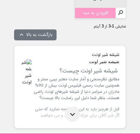

افزودن به سبد
نمایش
از
آیتم
3
1-3
بازگشت به بالا

شیشه شیر اونت
شیشه شیر اونت
شیشه شیر اونت چیست؟
مطابق نظرسنجی و آمار سایت معتبر بیبی سنتر و
همچنین سایت رسمی فیلیپس اونت بیش از 90%
مادران در سراسر دنیا از شیشه شیرهای اونت راضی
هستند، بنظر شما دلیل این رضایت بالا چیست؟
قبل از هرچیز باید به این نکته توجه نمایید که حتی
اگر شیر کافی برای نوزادتان دارید و می خواهید
فرزندتان
خود
را شیر بدهید و از شیر خشک
استفاده ننمایید نیز به شیشه شیر نیاز پیدا خواهید
کرد!