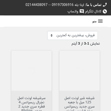
call
02144438097 -- 09197306916 ایتا-بله
تماس با ما:
کانال تلگرام
واتساپ
chat
explore
منو
نمایش
از
آیتم
3
1-3
شیشه شیر اونت اصل
سرشیشه اونت اصل
125 میل با جعبه
نچرال ریسپانس 4
سری جدید ریسپانس
قطره سری جدید 2
برند فیلیپس اونت
عددی Philips