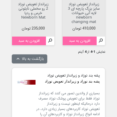
زیرانداز تعویض نوزاد
زیرانداز تعویض نوزاد
سایز بزرگ پارچه ای 3
2 رو مخملی نایلونی
لایه آبی حیوانات
خرس و ردپا
Newborn Mat
newborn
changing mat
قیمت
قیمت
410,000 تومان
235,000 تومان

افزودن به سبد

افزودن به سبد
نمایش
1-4
از
4
آیتم
بازگشت به بالا

پشه بند نوزاد و زیرانداز تعویض نوزاد
پشه بند نوزاد و زیرانداز تعویض نوزاد
بسیاری از والدین تصور می کنند که زیرانداز
نوزاد فقط برای تعویض پوشک نوزاد مصرف
دارد درحالیکه اینطور نیست و زیرانداز
تعویض نوزاد کاربردهای بسیار زیادی دارد، در
ادامه انواع زیرانداز نوزاد و کاربردهای آن را