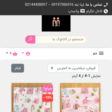
تماس با ما:
02144438097 -- 09197306916 ایتا-بله
call
کانال تلگرام
واتساپ
chat
explore

منو
0
shopping_basket
account_circle
فیلتر
نمایش
1-4
از
4
آیتم
حراج!
‎−10%