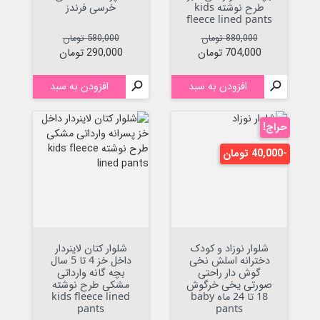
طرح نوشته kids
خرسی فرندز
fleece lined pants
قیمت عادی
قیمت
قیمت عادی
قیمت
880,000 تومان
580,000 تومان
704,000 تومان
290,000 تومان

افزودن به سبد

افزودن به سبد
حراج!
-40,000 تومان
شلوار نوزاد و کودک
شلوار کتان لاینردار
دخترانه اسلش نخی
داخل خز 4 تا 5 سال
گوش دار راحتی
بچه گانه وارداتی
صورتی یخی خرگوش
مشکی طرح نوشته
18 تا 24 ماه baby
kids fleece lined
pants
pants