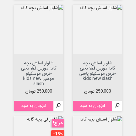
شلوار اسلش بچه
شلوار اسلش بچه
گانه دورس اعلا نخی
گانه دورس اعلا نخی
خرس موسکینو یاسی
خرس موسکینو
kids new slash
طوسی kids new
slash
قیمت
قیمت
250,000 تومان
250,000 تومان

افزودن به سبد

افزودن به سبد
حراج!
‎−15%