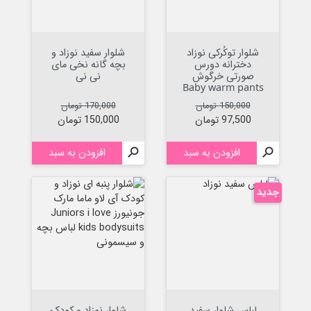
شلوار توکُرکی نوزاد
شلوار سفید نوزاد و
دخترانه دورس
بچه گانه نخی مای
صورتی خرگوش
نی نی
Baby warm pants
قیمت عادی
قیمت
قیمت عادی
قیمت
150,000 تومان
170,000 تومان
97,500 تومان
150,000 تومان

افزودن به سبد

افزودن به سبد
جدید
لباس شلوار سفید
شلوار نوزاد و کودک