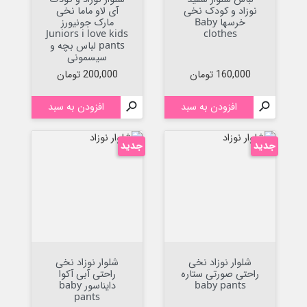
نوزاد و کودک نخی
آی لاو ماما نخی
خرسها Baby
مارک جونیورز
Juniors i love kids
clothes
pants لباس بچه و
سیسمونی
قیمت
قیمت
160,000 تومان
200,000 تومان

افزودن به سبد

افزودن به سبد
جدید
جدید
شلوار نوزاد نخی
شلوار نوزاد نخی
راحتی صورتی ستاره
راحتی آبی آکوا
baby pants
دایناسور baby
pants