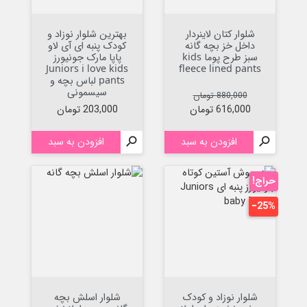
شلوار کتان لاینردار
بهترین شلوار نوزاد و
داخل خز بچه گانه
کودک پنبه ای آی لاو
سبز طرح پوما kids
پاپا مارک جونیورز
Juniors i love kids
fleece lined pants
pants لباس بچه و
سیسمونی
قیمت عادی
قیمت
880,000 تومان
قیمت
616,000 تومان
203,000 تومان

افزودن به سبد

افزودن به سبد
حراج!
‎−25%
شلوار نوزاد و کودک
شلوار اسلش بچه