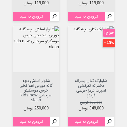
قیمت
قیمت
119,000 تومان
119,000 تومان

افزودن به سبد

افزودن به سبد
حراج!
‎−40%
شلوارک کتان پسرانه
شلوار اسلش بچه
دخترانه کمرکشی
گانه دورس اعلا نخی
اسپرت قرمز خرسی
خرس موسکینو
فرندز
سرخابی kids new
slash
قیمت عادی
قیمت
580,000 تومان
قیمت
348,000 تومان
250,000 تومان

افزودن به سبد

افزودن به سبد