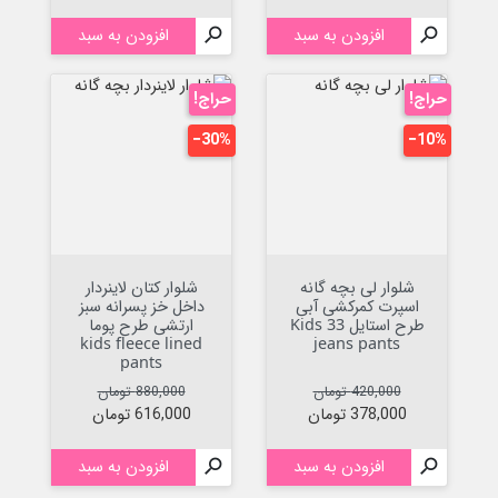

افزودن به سبد

افزودن به سبد
حراج!
حراج!
‎−30%
‎−10%
شلوار لی بچه گانه
شلوار کتان لاینردار
اسپرت کمرکشی آبی
داخل خز پسرانه سبز
طرح استایل 33 Kids
ارتشی طرح پوما
kids fleece lined
jeans pants
pants
قیمت عادی
قیمت
قیمت عادی
قیمت
420,000 تومان
880,000 تومان
378,000 تومان
616,000 تومان

افزودن به سبد

افزودن به سبد