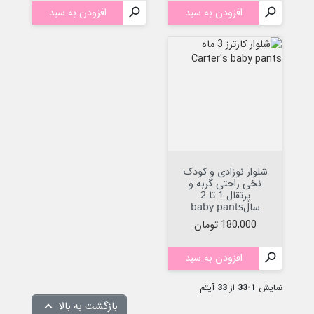

افزودن به سبد

افزودن به سبد
شلوار نوزادی و کودک
نخی راحتی گربه و
پرتقال 1 تا 2
سالbaby pants
قیمت
180,000 تومان

افزودن به سبد
نمایش
1-33
از
33
آیتم
بازگشت به بالا
