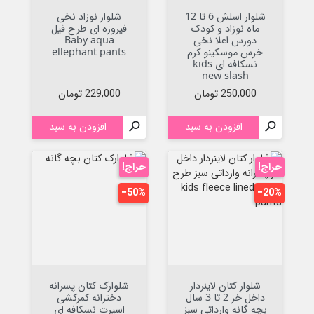
شلوار اسلش 6 تا 12
شلوار نوزاد نخی
ماه نوزاد و کودک
فیروزه ای طرح فیل
دورس اعلا نخی
Baby aqua
خرس موسکینو کرم
ellephant pants
نسکافه ای kids
new slash
قیمت
قیمت
250,000 تومان
229,000 تومان

افزودن به سبد

افزودن به سبد
حراج!
حراج!
‎−50%
‎−20%
شلوار کتان لاینردار
شلوارک کتان پسرانه
داخل خز 2 تا 3 سال
دخترانه کمرکشی
بچه گانه وارداتی سبز
اسپرت نسکافه ای