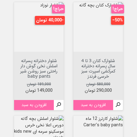
حراج!
حراج!
‎−50%
-40,000 تومان
شلوارک کتان 3 تا 4
شلوار دخترانه پسرانه
سال پسرانه دخترانه
اسلش نخی گوش دار
کمرکشی اسپرت سبز
راحتی سبز روشن شیر
خرسی فرندز
baby pants
قیمت عادی
قیمت
قیمت عادی
قیمت
580,000 تومان
189,000 تومان
290,000 تومان
149,000 تومان

افزودن به سبد

افزودن به سبد