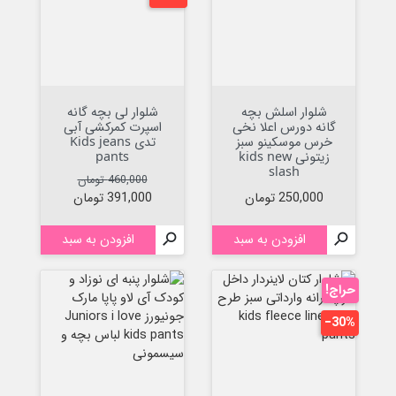
شلوار اسلش بچه
شلوار لی بچه گانه
گانه دورس اعلا نخی
اسپرت کمرکشی آبی
خرس موسکینو سبز
تدی Kids jeans
زیتونی kids new
pants
slash
قیمت عادی
قیمت
460,000 تومان
قیمت
250,000 تومان
391,000 تومان

افزودن به سبد

افزودن به سبد
حراج!
‎−30%