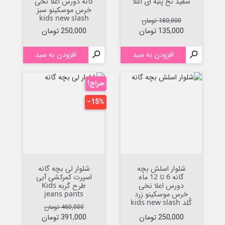
سفید نخ پنبه ای اعلا
گانه دورس اعلا نخی
خرس موسکینو سبز
kids new slash
قیمت عادی
قیمت
180,000 تومان
قیمت
135,000 تومان
250,000 تومان

افزودن به سبد

افزودن به سبد
حراج!
‎−15%
شلوار اسلش بچه
شلوار لی بچه گانه
گانه 6 تا 12 ماه
اسپرت کمرکشی آبی
دورس اعلا نخی
طرح گربه Kids
خرس موسکینو زرد
jeans pants
گُلد kids new slash
قیمت عادی
قیمت
460,000 تومان
قیمت
250,000 تومان
391,000 تومان