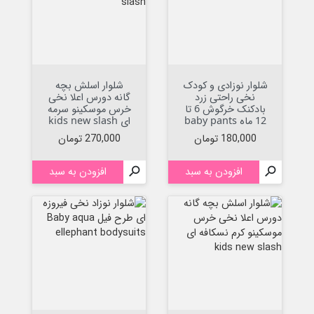
شلوار نوزادی و کودک
شلوار اسلش بچه
نخی راحتی زرد
گانه دورس اعلا نخی
بادکنک خرگوش 6 تا
خرس موسکینو سرمه
12 ماه baby pants
ای kids new slash
قیمت
قیمت
180,000 تومان
270,000 تومان

افزودن به سبد

افزودن به سبد