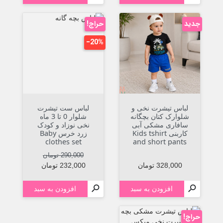
جدید
حراج!
‎−20%
لباس تیشرت نخی و
لباس ست تیشرت
شلوارک کتان بچگانه
شلوار 0 تا 3 ماه
سافاری مشکی آبی
نخی نوزاد و کودک
کاربنی Kids tshirt
زرد خرس Baby
clothes set
and short pants
قیمت عادی
قیمت
290,000 تومان
قیمت
328,000 تومان
232,000 تومان


افزودن به سبد
افزودن به سبد
حراج!