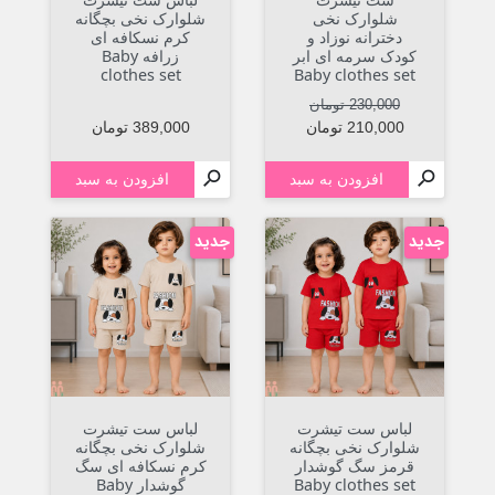
شلوارک نخی
شلوارک نخی بچگانه
دخترانه نوزاد و
کرم نسکافه ای
کودک سرمه ای ابر
زرافه Baby
clothes set
Baby clothes set
قیمت عادی
قیمت
230,000 تومان
قیمت
210,000 تومان
389,000 تومان


افزودن به سبد
افزودن به سبد
جدید
جدید
لباس ست تیشرت
لباس ست تیشرت
شلوارک نخی بچگانه
شلوارک نخی بچگانه
قرمز سگ گوشدار
کرم نسکافه ای سگ
Baby clothes set
گوشدار Baby