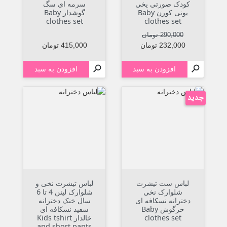
کودک صورتی یخی
سرمه ای سگ
یونی کورن Baby
گوشدار Baby
clothes set
clothes set
قیمت عادی
قیمت
290,000 تومان
قیمت
232,000 تومان
415,000 تومان


افزودن به سبد
افزودن به سبد
جدید
لباس ست تیشرت
لباس تیشرت نخی و
شلوارک نخی
شلوارک لینن 4 تا 6
دخترانه نسکافه ای
سال خنک دخترانه
خرگوش Baby
سفید نسکافه ای
clothes set
خالدار Kids tshirt
and short pants