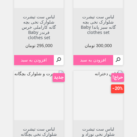
لباس ست تیشرت
لباس ست تیشرت
شلوارک نخی بچه
شلوارک نخی بچه
گانه سبز پاندا Baby
گانه کاراملی خرس
clothes set
فرندز Baby
clothes set
قیمت
قیمت
300,000 تومان
295,000 تومان


افزودن به سبد
افزودن به سبد
حراج!
جدید
‎−20%
لباس ست تیشرت
لباس ست تیشرت
شلوار نخی نوزاد و
شلوارک نخی بچگانه