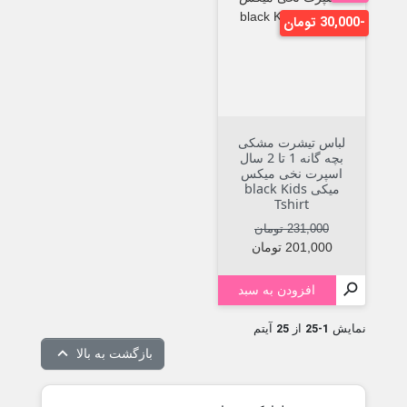
-30,000 تومان
لباس تیشرت مشکی
بچه گانه 1 تا 2 سال
اسپرت نخی میکس
میکی black Kids
Tshirt
قیمت عادی
قیمت
231,000 تومان
201,000 تومان

افزودن به سبد
25
1-25
نمایش
از
آیتم

بازگشت به بالا