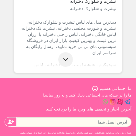
تیشرت و شلوارک دخترانه
تیشرت و شلوارک دخترانه
دیدترین مدل های لباس تیشرت و شلوارک دخترانه،
تیشرت و شورت مجلسی دخترانه، تیشرت تک دخترانه،
لباس خانگی دخترانه، لباس راحتی دخترانه با ارزان
ترین قیمت و بهترین کیفیتِ بازار ایران در فروشگاه
سیسمونی مای نی نی خرید نمایید، ارسال رایگان به
سراسر ایران
سودوکرم
،
شیشه اونت
،
لباس دخترانه
،
لباس
پسرانه
،
شورت آموزشی
sentiment_very_satisfied
ما اجتماعی هستیم
ما را در شبکه های اجتماعی دنبال کنید و به روز بمانید!
آخرین اخبار و تخفیف های ویژه ما را دریافت کنید
person_add
شما در هر زمانی می‌توانید اشتراک‌تان را لغو کنید. برای این کار، لطفاً اطلاعات تماس ما را در اطلاعات حقوقی بیابید.