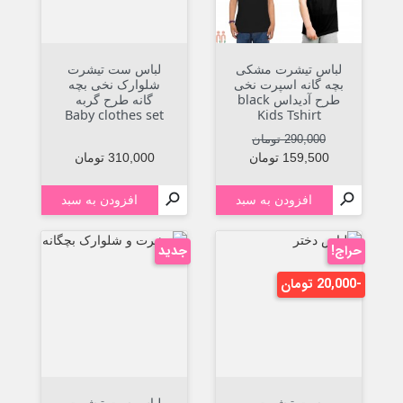
لباس تیشرت مشکی
لباس ست تیشرت
بچه گانه اسپرت نخی
شلوارک نخی بچه
طرح آدیداس black
گانه طرح گربه
Baby clothes set
Kids Tshirt
قیمت عادی
قیمت
290,000 تومان
قیمت
159,500 تومان
310,000 تومان


افزودن به سبد
افزودن به سبد
حراج!
جدید
-20,000 تومان
ست تیشرت
لباس ست تیشرت