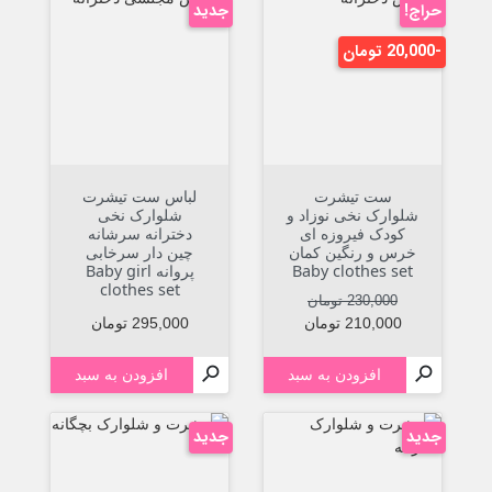
حراج!
جدید
-20,000 تومان
ست تیشرت
لباس ست تیشرت
شلوارک نخی نوزاد و
شلوارک نخی
کودک فیروزه ای
دخترانه سرشانه
خرس و رنگین کمان
چین دار سرخابی
Baby clothes set
پروانه Baby girl
clothes set
قیمت عادی
قیمت
230,000 تومان
قیمت
210,000 تومان
295,000 تومان


افزودن به سبد
افزودن به سبد
جدید
جدید