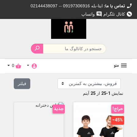
call
تماس با ما:
02144438097 -- 09197306916 ایتا-بله
chat
explore
کانال تلگرام
واتساپ

منو
shopping_basket
account_circle
0
فیلتر
25
1-25
نمایش
از
آیتم
حراج!
جدید
‎−45%