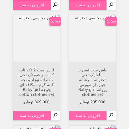


افزودن به سبد
افزودن به سبد
جدید
جدید
لباس ست تیشرت
لباس ست 2 تکه تاپ
شلوارک نخی
کراپ و شورتک نخی
دخترانه سرشانه
دخترانه نوزاد و بچه
چین دار صورتی
گانه کرم نسکافه ای
پروانه Baby girl
جوجه Baby girl
cotton clothes set
clothes set
قیمت
قیمت
295,000 تومان
369,000 تومان


افزودن به سبد
افزودن به سبد