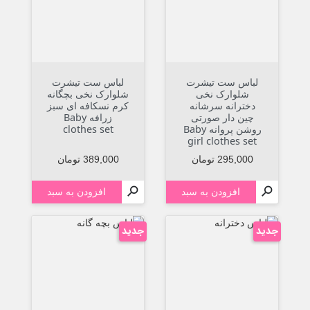
لباس ست تیشرت
لباس ست تیشرت
شلوارک نخی
شلوارک نخی بچگانه
دخترانه سرشانه
کرم نسکافه ای سبز
چین دار صورتی
زرافه Baby
روشن پروانه Baby
clothes set
girl clothes set
قیمت
قیمت
295,000 تومان
389,000 تومان


افزودن به سبد
افزودن به سبد
جدید
جدید