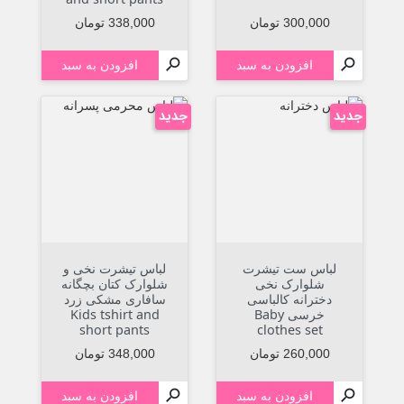
قیمت
قیمت
300,000 تومان
338,000 تومان


افزودن به سبد
افزودن به سبد
جدید
جدید
لباس ست تیشرت
لباس تیشرت نخی و
شلوارک نخی
شلوارک کتان بچگانه
دخترانه کالباسی
سافاری مشکی زرد
خرسی Baby
Kids tshirt and
short pants
clothes set
قیمت
قیمت
260,000 تومان
348,000 تومان


افزودن به سبد
افزودن به سبد