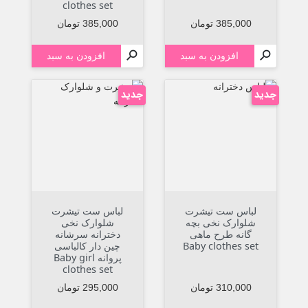
clothes set
قیمت
قیمت
385,000 تومان
385,000 تومان


افزودن به سبد
افزودن به سبد
جدید
جدید
لباس ست تیشرت
لباس ست تیشرت
شلوارک نخی بچه
شلوارک نخی
گانه طرح ماهی
دخترانه سرشانه
Baby clothes set
چین دار کالباسی
پروانه Baby girl
clothes set
قیمت
قیمت
310,000 تومان
295,000 تومان