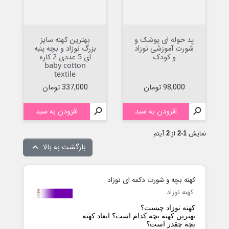
پد حوله ای پوشک و
بهترین کهنه سایز
شورت آموزشی نوزاد
بزرگ نوزاد و بچه پنبه
و کودک
ای 5 عددی 2 کاره
baby cotton
textile
قیمت
قیمت
98,000 تومان
337,000 تومان

افزودن به سبد

افزودن به سبد
نمایش
از
آیتم
2
1-2
بازگشت به بالا

کهنه بچه و شورت دکمه ای نوزاد
کهنه نوزاد
کهنه نوزاد چیست؟
بهترین کهنه بچه کدام است؟ ابعاد کهنه
بچه چقدر است؟