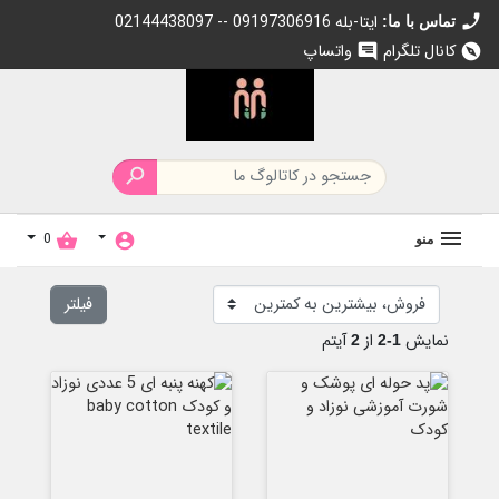
call
02144438097 -- 09197306916 ایتا-بله
تماس با ما:
کانال تلگرام
واتساپ
chat
explore

0
shopping_basket
account_circle
منو
فیلتر
نمایش
از
آیتم
2
1-2