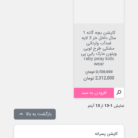
کاپشن بچه گانه 1
سال داخل خز 3 لایه
ضدآب وارداتی
مشکی طرح لویی
ویتون مارک رابی پی
raby peay kids
wear
قیمت عادی
قیمت
2,720,000 تومان
2,312,000 تومان

افزودن به سبد
نمایش
1-13
از
13
آیتم
بازگشت به بالا

کاپشن پسرانه