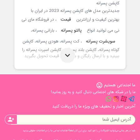
کاپشن پسرانه
جدیدترین مدل های کاپشن پسرانه 2023 در ایران با
قیمت
بهترین کیفیت و ارزانترین
، در فروشگاه مای نی
پالتو پسرانه
نی می توانید انواع
، بارانی پسرانه،
سویشرت پسرانه
، کت پسرانه، هودی پسرانه، کاپشن
کوتاه پسرانه، کاپشن بلند پسرانه و کاپشن اسپرت پسرانه را
ببینید و با ارسال رایگان و با کمترین قیمت تحویل بگیرید
ما اجتماعی هستیم
sentiment_very_satisfied
ما را در شبکه های اجتماعی دنبال کنید و به روز بمانید!
آخرین اخبار و تخفیف های ویژه ما را دریافت کنید
person_add
شما در هر زمانی می‌توانید اشتراک‌تان را لغو کنید. برای این کار، لطفاً اطلاعات تماس ما را در اطلاعات حقوقی بیابید.