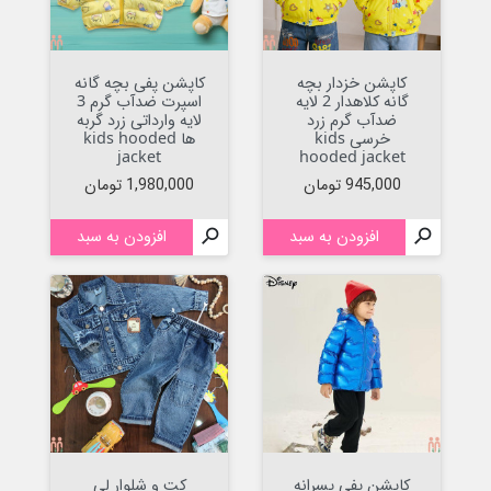
کاپشن خزدار بچه
کاپشن پفی بچه گانه
گانه کلاهدار 2 لایه
اسپرت ضدآب گرم 3
ضدآب گرم زرد
لایه وارداتی زرد گربه
خرسی kids
ها kids hooded
jacket
hooded jacket
قیمت
قیمت
945,000 تومان
1,980,000 تومان

افزودن به سبد

افزودن به سبد
کاپشن پفی پسرانه
کت و شلوار لی