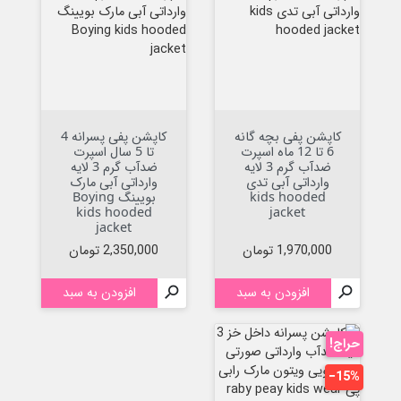
کاپشن پفی بچه گانه
کاپشن پفی پسرانه 4
6 تا 12 ماه اسپرت
تا 5 سال اسپرت
ضدآب گرم 3 لایه
ضدآب گرم 3 لایه
وارداتی آبی تدی
وارداتی آبی مارک
kids hooded
بویینگ Boying
kids hooded
jacket
jacket
قیمت
قیمت
1,970,000 تومان
2,350,000 تومان

افزودن به سبد

افزودن به سبد
حراج!
‎−15%