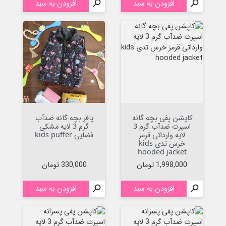

افزودن به سبد

افزودن به سبد
کاپشن پفی بچه گانه
پافر بچه گانه ضدآب
اسپرت ضدآب گرم 3
گرم 3 لایه مشکی
لایه وارداتی قرمز
فضایی kids puffer
خرس تدی kids
hooded jacket
قیمت
قیمت
1,998,000 تومان
330,000 تومان

افزودن به سبد

افزودن به سبد