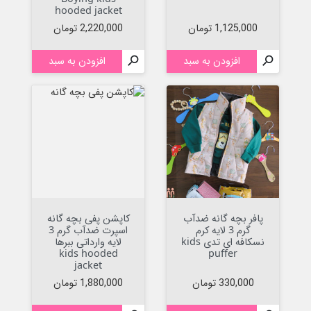
hooded jacket
قیمت
قیمت
1,125,000 تومان
2,220,000 تومان

افزودن به سبد

افزودن به سبد
پافر بچه گانه ضدآب
کاپشن پفی بچه گانه
گرم 3 لایه کرم
اسپرت ضدآب گرم 3
نسکافه ای تدی kids
لایه وارداتی ببرها
kids hooded
puffer
jacket
قیمت
قیمت
330,000 تومان
1,880,000 تومان