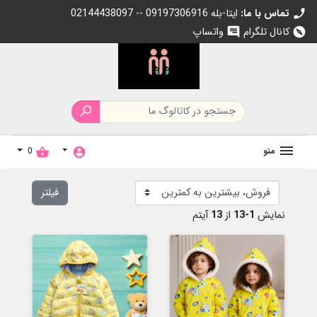
تماس با ما:
02144438097 -- 09197306916 ایتا-بله
call
کانال تلگرام
واتساپ
chat
explore

منو
0
shopping_basket
account_circle
فیلتر
نمایش
1-13
از
13
آیتم