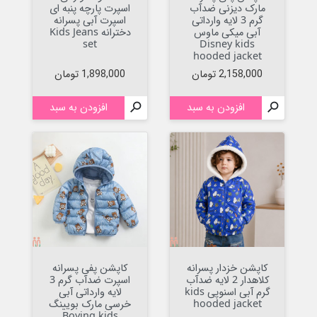
مارک دیزنی ضدآب
اسپرت پارچه پنبه ای
گرم 3 لایه وارداتی
اسپرت آبی پسرانه
آبی میکی ماوس
دخترانه Kids Jeans
set
Disney kids
hooded jacket
قیمت
قیمت
2,158,000 تومان
1,898,000 تومان

افزودن به سبد

افزودن به سبد
کاپشن خزدار پسرانه
کاپشن پفی پسرانه
کلاهدار 2 لایه ضدآب
اسپرت ضدآب گرم 3
گرم آبی اسنوپی kids
لایه وارداتی آبی
hooded jacket
خرسی مارک بویینگ
Boying kids