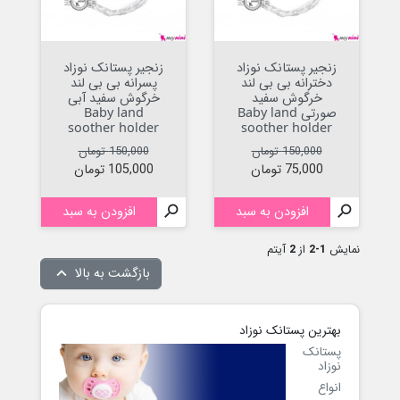
زنجیر پستانک نوزاد
زنجیر پستانک نوزاد
دخترانه بی بی لند
پسرانه بی بی لند
خرگوش سفید
خرگوش سفید آبی
صورتی Baby land
Baby land
soother holder
soother holder
قیمت عادی
قیمت
قیمت عادی
قیمت
150,000 تومان
150,000 تومان
75,000 تومان
105,000 تومان

افزودن به سبد

افزودن به سبد
نمایش
1-2
از
2
آیتم
بازگشت به بالا

بهترین پستانک نوزاد
پستانک
نوزاد
انواع