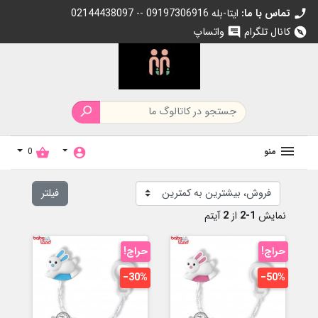
تماس با ما:
02144438097 -- 09197306916 ایتا-بله
call
کانال تلگرام
واتساپ
chat
explore

منو
0
shopping_basket
account_circle
فیلتر
نمایش
1-2
از
2
آیتم
حراج!
حراج!
‎−30%
‎−50%