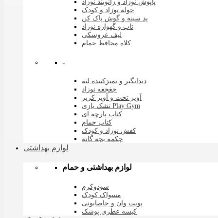
پاپوش نوزاد و زانوبند نوزاد
حوله نوزاد و کودک
پد سینه و گوش پاک کن
تاب و گهواره نوزاد
لیف عروسکی
کلاه محافظ حمام
-
دندانگیر و تمیزکننده لثه
جغجغه نوزاد
آویز تخت و آویز کریر
تشک بازی Play Gym
کتاب پارچه ای
کتاب حمام
کفش نوزاد و کودک
چکمه بچه گانه
لوازم بهداشتی
لوازم بهداشتی و حمام
سودوکرم
مسواک کودک
پوپت وان و جاصابونی
کیسه عطری پوشک