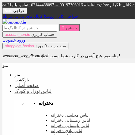
c
کانال تلگرام
explore
02144438097 -- 09197306916 ایتا-بله
تماس با ما:
call
حراجی
help
حراجی
کانال روبیکا
کانال مای نی نی در بله
جستجو

حساب کاربری
account_circle
ورود
عضویت
سبد خرید -
0
مورد
shopping_basket
متاسفیم. هیچ آیتمی در کارت شما نیست!
sentiment_very_dissatisfied
منو
منو
بازگشت
صفحه اصلی
لباس نوزاد و کودک
دخترانه
لباس مجلسی دخترانه
لباس زمستانی دخترانه
لباس تابستانی دخترانه
لباس بادی دخترانه