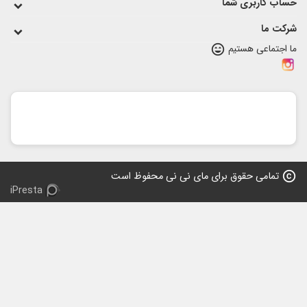
اب کاربری شما
کت ما
 اجتماعی هستیم
sentiment_very_satisfied
copy
تمامی حقوق برای مای نی نی محفوظ است
iPresta