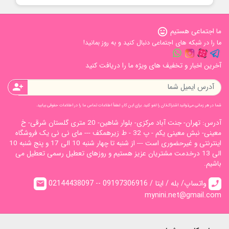
 اجتماعی هستیم
sentiment_very_satisfied
را در شبکه های اجتماعی دنبال کنید و به روز بمانید!
رین اخبار و تخفیف های ویژه ما را دریافت کنید
person_add
در هر زمانی می‌توانید اشتراک‌تان را لغو کنید. برای این کار، لطفاً اطلاعات تماس ما را در اطلاعات حقوقی بیابید.
آدرس: تهران- جنت آباد مرکزی- بلوار شاهین- 20 متری گلستان شرقی- خ
معینی- نبش معینی یکم - پ 32 - ط زیرهمکف --- مای نی نی یک فروشگاه
اینترنتی و غیرحضوری است --- از شنبه تا چهار شنبه 10 الی 17 و پنج شنبه 10
الی 13 درخدمت مشتریان عزیز هستیم و روزهای تعطیل رسمی تعطیل می
شیم.
02144438097 -- واتساپ/ بله / ایتا / 09197306916
email
ca
mynini.net@gmail.c