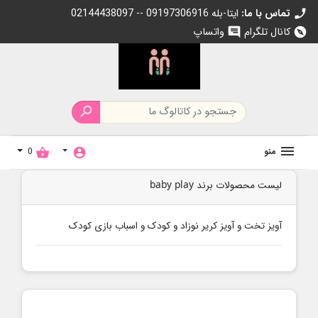
تماس با ما:
02144438097 -- 09197306916 ایتا-بله
c
کانال تلگرام
واتساپ
chat
exp

منو
0
shopping_basket
account_circle
لیست محصولات برند baby play
آویز تخت و آویز کریر نوزاد و کودک و اسباب بازی کودک