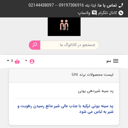
تماس با ما:
02144438097 -- 09197306916 ایتا-بله
c
کانال تلگرام
واتساپ
chat
exp

منو
0
shopping_basket
account_circle
لیست محصولات برند Uni
پد سینه شیردهی یونی
پد سینه یونی ترکیه با جذب عالی شیر مانع رسیدن رطوبت و
شیر به لباس می شود