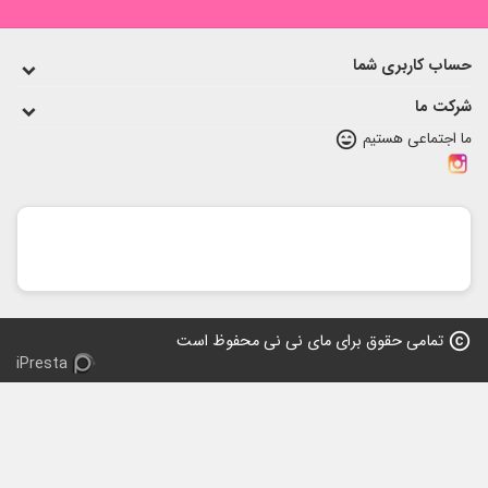
اب کاربری شما
کت ما
 اجتماعی هستیم
sentiment_very_satisfied
copy
تمامی حقوق برای مای نی نی محفوظ است
iPresta