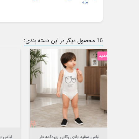
ماه
16 محصول دیگر در این دسته بندی:
حراج!
‎−25%


افزودن به سبد

ردکمه دار
لباس بادی آستین کوتاه زیردکمه دار
ل