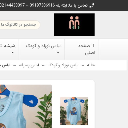
تماس با ما:
02144438097 -- 09197306916 ایتا-بله
call
صفحه
لباس نوزاد و کودک
شیشه شیر
اصلی
خانه
لباس نوزاد و کودک
لباس پسرانه
لباس ب