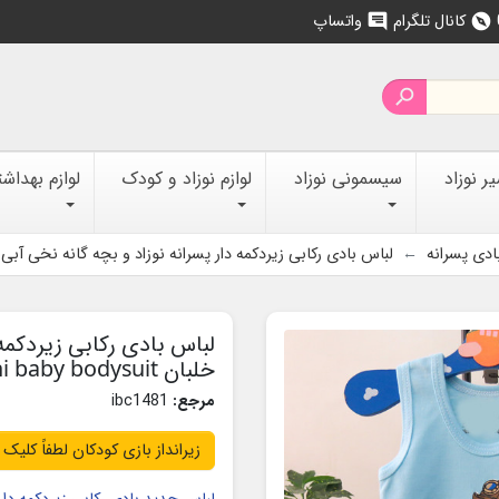
کانال تلگرام
واتساپ
chat
explore

 نوزاد
سیسمونی نوزاد
لوازم نوزاد و کودک
لوازم بهداش
ادی پسرانه
لباس بادی رکابی زیردکمه دار پسرانه نوزاد و بچه گانه نخی آبی خلبان aby bodysuit
لباس بادی رکابی زیردکمه 
خلبان mynini baby bodysuit
مرجع:
ibc1481
زیرانداز بازی کودکان لطفاً کلیک 