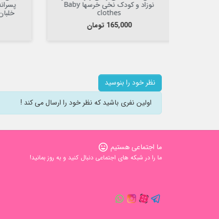
نوزاد و کودک نخی خرسها Baby
پسرانه نوزاد و بچه گانه نخی آبی
زیر
خلبان mynini baby bodysuit
قیمت
150,000 تومان
قی
000
نظر خود را بنوسید
اولین نفری باشید که نظر خود را ارسال می کند !
ما اجتماعی هستیم
sentiment_very_satisfied
ما را در شبکه های اجتماعی دنبال کنید و به روز بمانید!