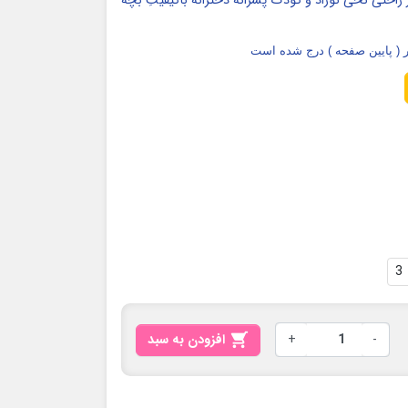
 راحتی نخی نوزاد و کودک پسرانه دخترانه باکیفیتِ بچه
 ( پایین صفحه ) درج شده است
3
-
+

افزودن به سبد