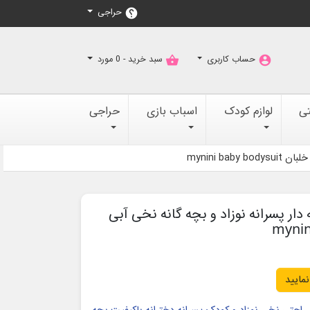
حراجی
help
حساب کاربری
سبد خرید -
0
مورد
shopping_basket
account_circle
تی
لوازم کودک
اسباب بازی
حراجی
mynini b
دار پسرانه نوزاد و بچه گانه نخی آبی
نمایید