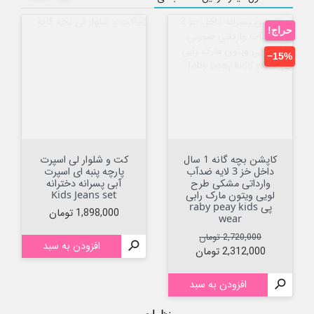
حراج!
‎−15%
کاپشن بچه گانه 1 سال
کت و شلوار لی اسپرت
داخل خز 3 لایه ضدآب
پارچه پنبه ای اسپرت
وارداتی مشکی طرح
آبی پسرانه دخترانه
لویی ویتون مارک رابی
Kids Jeans set
پی raby peay kids
قیمت
1,898,000 تومان
wear
قیمت عادی
قیمت
2,720,000 تومان

افزودن به سبد
2,312,000 تومان

افزودن به سبد
نظرات