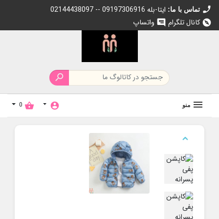
call
02144438097 -- 09197306916 ایتا-بله
تماس با ما:
کانال تلگرام
واتساپ
chat
explore

0
shopping_basket
account_circle
منو
