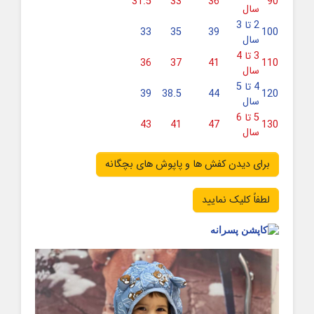
31.5
33
36
90
سال
2 تا 3
33
35
39
100
سال
3 تا 4
36
37
41
110
سال
4 تا 5
39
38.5
44
120
سال
5 تا 6
43
41
47
130
سال
برای دیدن کفش ها و پاپوش های بچگانه
لطفاً کلیک نمایید