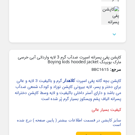

کاپشن پفی پسرانه اسپرت ضدآب گرم 3 لایه وارداتی آبی خرسی
مارک بویینگ Boying kids hooded jacket
BBC1615
مرجع:
کاپشن بچه گانه پفی اسپرت
گرم و باکیفیت 3 لایه و عالی
کلاهدار
برای دختر و پسر، لایه بیرونی کاپشن نوزاد و کودک شمعی ضدآب
می باشد و دارای آستر داخلی باکیفیت و لایه وسط کاپشن دخترانه
پسرانه الیاف پشم ویسکوز بسیار گرم پُر شده است
کیفیت بسیار عالی
سایز کاپشن در قسمت اطلاعات بیشتر ( پایین صفحه ) درج شده
است