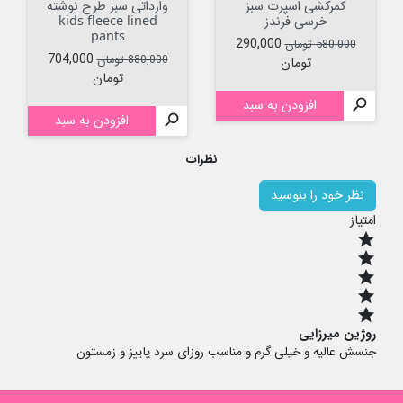
کمرکشی اسپرت سبز
وارداتی سبز طرح نوشته
خرسی فرندز
kids fleece lined
pants
قیمت عادی
قیمت
290,000
580,000 تومان
قیمت عادی
قیمت
704,000
880,000 تومان
تومان
تومان

افزودن به سبد

افزودن به سبد
نظرات
نظر خود را بنوسید
امتیاز
star
star
star
star
star
روژین میرزایی
جنسش عالیه و خیلی گرم و مناسب روزای سرد پاییز و زمستون