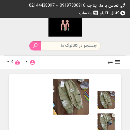
تماس با ما:
02144438097 -- 09197306916 ایتا-بله
call
کانال تلگرام
واتساپ
chat
explore

منو
0
shopping_basket
account_circle