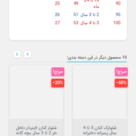
18 تا 24
25
49
90
ماه
95
2 تا 3 سال
51
26
100
3 تا 4 سال
53
27


16 محصول دیگر در این دسته بندی:
حراج!
حراج!
‎−20%
‎−50%
شلوارک کتان 3 تا 4
شلوار کتان لاینردار داخل
سال پسرانه دخترانه
خز 2 تا 3 سال بچه گانه