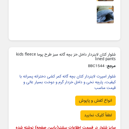
شلوار کتان لاینردار داخل خز بچه گانه سبز طرح پوما kids fleece
lined pants
مرجع:
BBC1544
شلوار اسپرت لاینردار کتان بچه گانه کمر کشی دخترانه پسرانه با
کیفیت، پارچه نخی و داخل خزدار گرم و دوخت بسیار عالی و
قیمت مناسب
انواع کفش و پاپوش
لطفاً کلیک نمایید
سایز شلوار در قسمت اطلاعات بیشتر(پایین صفحه) نوشته شده