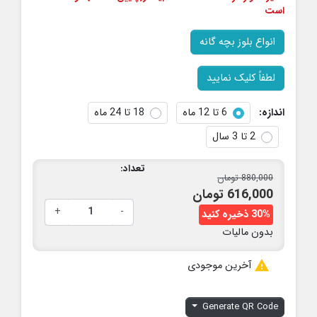
است
انواع بلوز بچه گانه
لطفاً کلیک نمایید
اندازه:
6 تا 12 ماه
18 تا 24 ماه
2 تا 3 سال
تعداد:
880,000 تومان
616,000 تومان
+
-
30% ذخیره کنید
بدون مالیات

آخرین موجودی
Generate QR Code