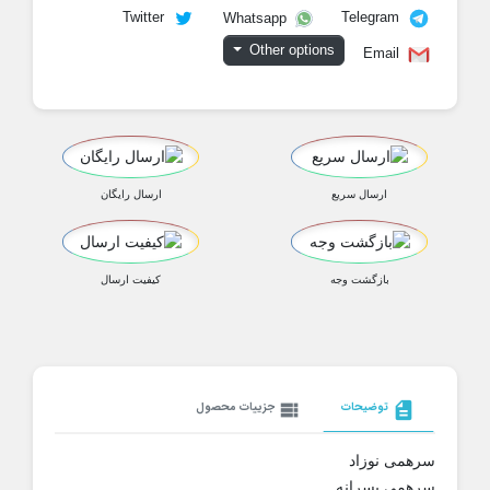
Twitter
Telegram
Whatsapp
Other options
Email
ارسال سریع
ارسال رایگان
بازگشت وجه
کیفیت ارسال
description
توضیحات
view_list
جزییات محصول
سرهمی نوزاد
سرهمی پسرانه