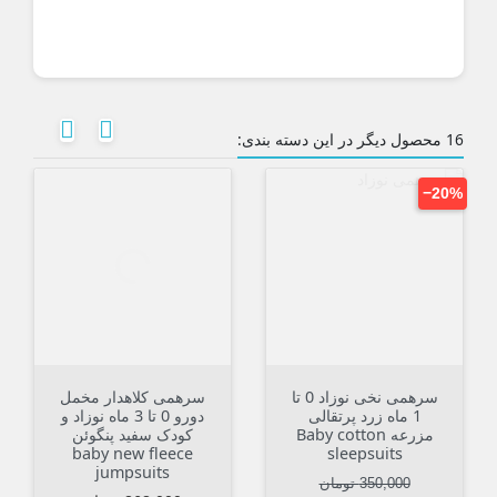


‎−
جدید
سرهمی نخی نوزاد 0 تا
سرهمی کلاهدار مخمل
رام
1 ماه زرد پرتقالی
دورو 0 تا 3 ماه نوزاد و
خنک 
مزرعه Baby cotton
کودک سفید پنگوئن
کرم
cuit
baby new fleece
sleepsuits
jumpsuits
قیمت عادی
قیمت
350,000 تومان