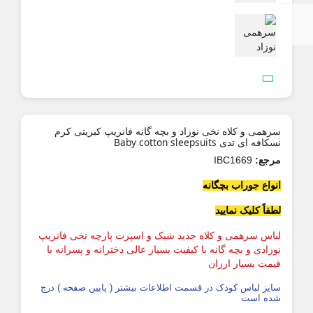

رهمی و کلاه نخی نوزاد و بچه گانه فانریپ کبریتی کرم
سکافه ای تدی Baby cotton sleepsuits
رجع:
IBC1669
نواع جوراب بچگانه
طفاً کلیک نمایید
باس سرهمی و کلاه جدید شیک و اسپرت پارچه نخی فانریپ
وزادی و بچه گانه با کیفیت بسیار عالی دخترانه و پسرانه با
یمت بسیار ارزان
ایز لباس کودک در قسمت اطلاعات بیشتر ( پایین صفحه ) درج
ده است