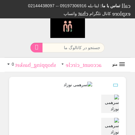
تماس با ما:
02144438097 -- 09197306916 ایتا-بله
chat
exp
کانال تلگرام
واتساپ

shopping_basket
account_circle
منو
0
