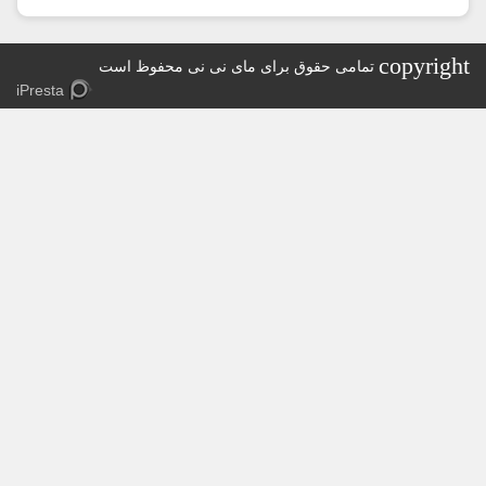
copyr
تمامی حقوق برای مای نی نی محفوظ است
iPresta