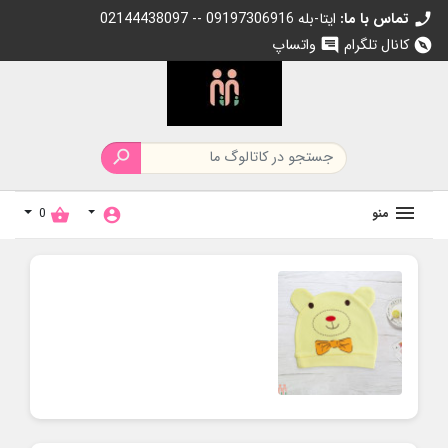
تماس با ما:
02144438097 -- 09197306916 ایتا-بله
call
کانال تلگرام
واتساپ
chat
explore

منو
0
shopping_basket
account_circle