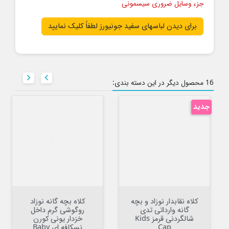
جزء وسایل ضروری سیسمونی
برای دیدن لباسهای سفید جونیورز لطفاً کلیک نمایید


16 محصول دیگر در این دسته بندی:
جدید
کلاه نقابدار نوزاد و بچه
کلاه بچه گانه نوزاد
گانه وارداتی تدی
روگوشی گرم داخل
شالگردنی قرمز Kids
خزدار یونی کورن
Cap
نسکافه ای Baby