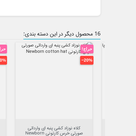
16 محصول دیگر در این دسته بندی:
حراج!
حراج!
‎−25%
‎−50%


افزودن به سبد

وارداتی
کلاه روگوشی خرسی پولک دار 2 لایه
ک
ی خرس کارتونی Newborn
شیری طرح طلایی LOVE
صورتی ببر