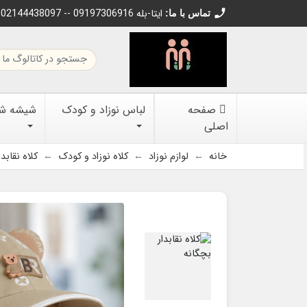
call
02144438097 -- 09197306916 ایتا-بله
تماس با ما:
صفحه
لباس نوزاد و کودک
شیشه شیر
اصلی
خانه
لوازم نوزاد
کلاه نوزاد و کودک
کلاه نقابدا