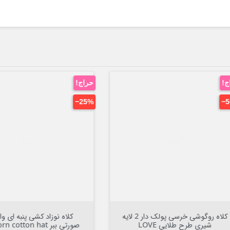
حراج!
‎−20%

افزودن به سبد


افزودن به سبد
لاه نوزاد کشی پنبه ای وارداتی
کلاه نوزاد کشی پنبه ای وارداتی
 Newborn cotton hat
لیمویی خرس کارتونی rn