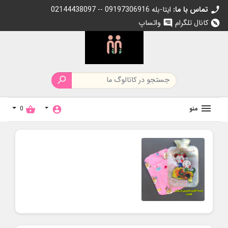
تماس با ما:
02144438097 -- 09197306916 ایتا-بله
call
کانال تلگرام
واتساپ
chat
explore

منو
0
shopping_basket
account_circle