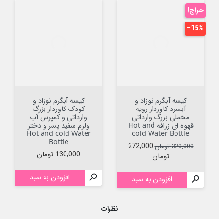
حراج!
‎−15%
کیسه آبگرم نوزاد و
کیسه آبگرم نوزاد و
آبسرد کاوردار رویه
کودک کاوردار بزرگ
مخملی بزرگ وارداتی
وارداتی و کمپرس آب
قهوه ای زرافه Hot and
ولرم سفید پسر و دختر
Hot and cold Water
cold Water Bottle
Bottle
قیمت عادی
قیمت
272,000
320,000 تومان
قیمت
130,000 تومان
تومان

افزودن به سبد

افزودن به سبد
نظرات