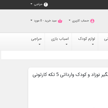
حراجی
help
حساب کاربری
سبد خرید -
0
مورد
shopping_basket
account_circle
تی
لوازم کودک
اسباب بازی
حراجی
بهترین ست مانیکور ناخنگیر نوزاد و کودک وارداتی 5 تکه کارتونی