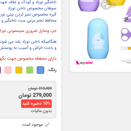
ناخنگیر نوزاد و کودک و غلاف جهت 
سوهان مخصوص ناخن نوزاد
گیره مخصوص تمیز کردن بینی نوزا
محافظ تخم مرغی ست ناخنگیر و ..
جزء وسایل ضروری سیسمونی نوزاد
هنگامیکه ناخن نوزاد بلند می ش
و باعث خراش و آسیب به پوستش
دارای محفظه مخصوص جهت نگهدار
رنگ:
310,000 تومان
279,000 تومان
10% ذخیره کنید
بدون مالیات

موجود است