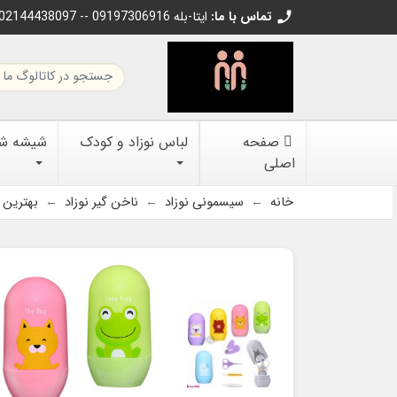
تماس با ما:
02144438097 -- 09197306916 ایتا-بله
call
صفحه
لباس نوزاد و کودک
شیشه شیر
اصلی
خانه
سیسمونی نوزاد
ناخن گیر نوزاد
بهترین ست ما