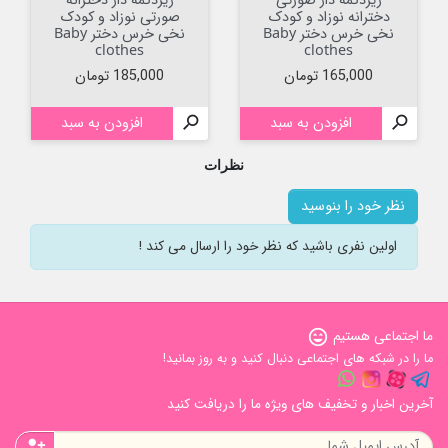
دخترانه نوزاد و کودک
صورتی نوزاد و کودک
نخی خرس دختر Baby
نخی خرس دختر Baby
clothes
clothes
قیمت
قیمت
165,000 تومان
185,000 تومان

افزودن به سبد

افزودن به سبد
نظرات
نظر خود را بنوسید
اولین نفری باشید که نظر خود را ارسال می کند !
ما اجتماعی هستیم
sentiment_very_satisfied
ما را در شبکه های اجتماعی دنبال کنید و به روز بمانید!
آخرین اخبار و تخفیف های ویژه ما را دریافت کنید
person_add