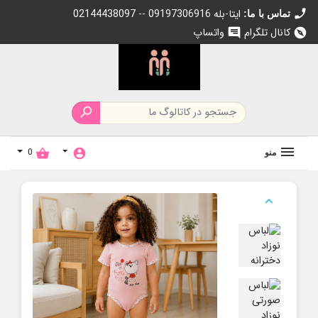
call
02144438097 -- 09197306916 ایتا-بله
تماس با ما:
کانال تلگرام
واتساپ
chat
explore

0
shopping_basket
account_circle
منو
