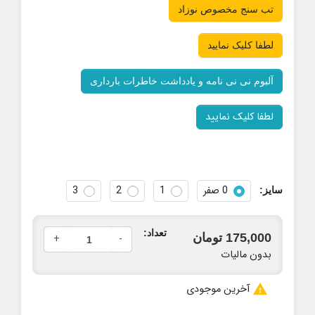
تب سنج مخصوص نوزاد
لطفا کلیک نمایید
آلبوم نی نی نامه و یادداشت خاطرات بارداری
لطفا کلیک نمایید
0 صفر
1
2
3
سایز:
تعداد:
175,000 تومان
+
-
بدون مالیات

آخرین موجودی