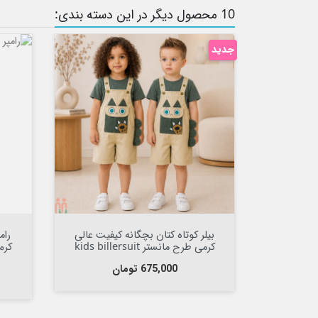
10 محصول دیگر در این دسته بندی:
جدید


افزودن به سبد

 نوزاد و
بیلر کوتاه کتان بچگانه کیفیت عالی
رام
بچه گانه نسکافه ای تدی Baby
کرمی طرح مانستر kids billersuit
cotto
قیمت
675,000 تومان