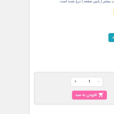
بیشتر ( پایین صفحه ) درج شده است
د
+
-

افزودن به سبد