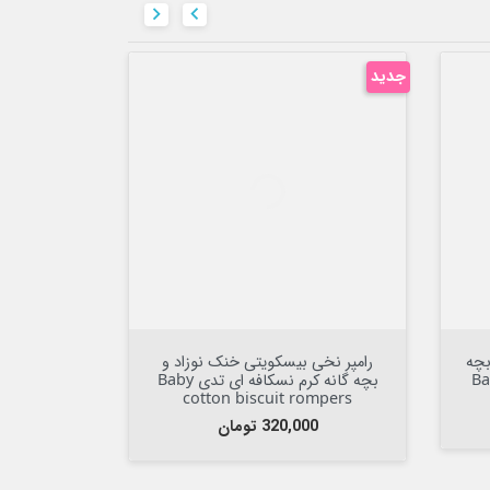


جدید
جدید


افزودن به سبد

بچه
رامپر نخی بیسکویتی خنک نوزاد و
رامپر نخی
بچه گانه کرم نسکافه ای تدی Baby
rs
cotton biscuit rompers
قیمت
ق
320,000 تومان
00