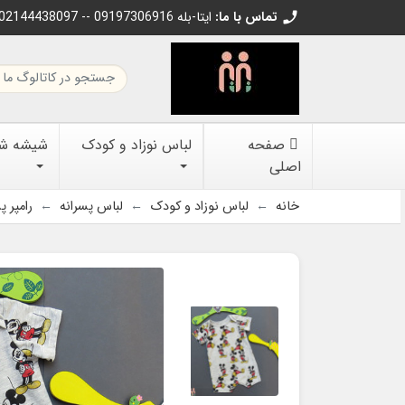
تماس با ما:
02144438097 -- 09197306916 ایتا-بله
call
صفحه
لباس نوزاد و کودک
شیشه شیر
اصلی
خانه
لباس نوزاد و کودک
لباس پسرانه
رامپر پ