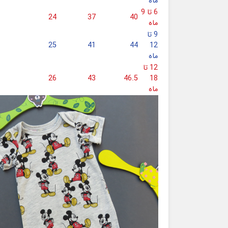
ماه
6 تا 9
24
37
40
ماه
9 تا
25
41
44
12
ماه
12 تا
26
43
46.5
18
ماه