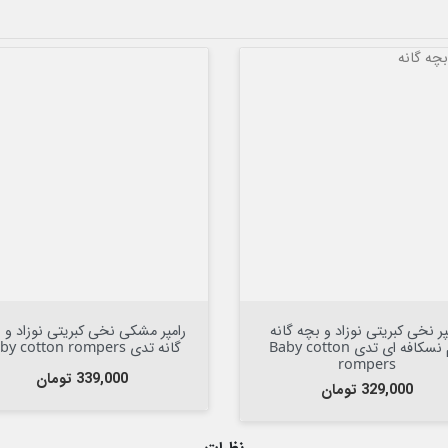

افزودن به سبد


افزودن به سبد
پر نخی کبریتی نوزاد و بچه گانه
رامپر مشکی نخی کبریتی نوزاد و 
کرم نسکافه ای تدی Baby cotton
گانه تدی Baby cotton rompers
rompers
قیمت
339,000 تومان
قیمت
329,000 تومان
نظرات