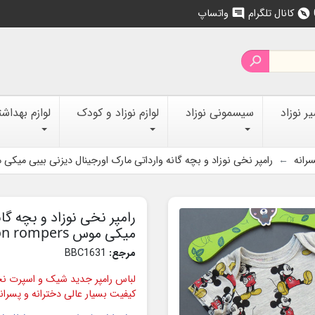
کانال تلگرام
واتساپ
chat
explore

 نوزاد
سیسمونی نوزاد
لوازم نوزاد و کودک
لوازم بهداش
سرانه
رامپر نخی نوزاد و بچه گانه وارداتی مارک اورجینال دیزنی بیبی میکی موس Baby cotton rompers
رامپر نخی نوزاد و بچه گا
میکی موس Disney Baby cotton rompers
مرجع:
BBC1631
لباس رامپر جدید شیک و اسپرت نخی 
کیفیت بسیار عالی دخترانه و پسرانه