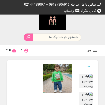
call
02144438097 -- 09197306916 ایتا-بله
تماس با ما:
کانال تلگرام
واتساپ
chat
explore

0
shopping_basket
account_circle
منو
