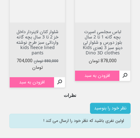
لباس مجلسی اسپرت
شلوار کتان لاینردار داخل
بچه گانه 1 تا 2 سال
خز 2 تا 3 سال بچه گانه
بلوز دورس و شلوار لی
وارداتی سبز طرح نوشته
دینو سبز 3 بُعدی Kids
kids fleece lined
pants
Dino 3D clothes
قیمت
قیمت عادی
قیمت
878,000 تومان
704,000
880,000 تومان
تومان

افزودن به سبد

افزودن به سبد
نظرات
نظر خود را بنوسید
اولین نفری باشید که نظر خود را ارسال می کند !