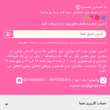
ما اجتماعی هستیم
sentiment_very_satisfied
ما را در شبکه های اجتماعی دنبال کنید و به روز بمانید!
آخرین اخبار و تخفیف های ویژه ما را دریافت کنید
person_add
شما در هر زمانی می‌توانید اشتراک‌تان را لغو کنید. برای این کار، لطفاً اطلاعات تماس ما را در اطلاعات حقوقی بیابید.
آدرس: تهران- جنت آباد مرکزی- بلوار شاهین- 20 متری گلستان شرقی- خ
معینی- نبش معینی یکم - پ 32 - ط زیرهمکف --- مای نی نی یک فروشگاه
اینترنتی و غیرحضوری است --- از شنبه تا چهار شنبه 10 الی 17 و پنج شنبه 10
الی 13 درخدمت مشتریان عزیز هستیم و روزهای تعطیل رسمی تعطیل می
باشیم.
02144438097 -- واتساپ/ بله / ایتا / 09197306916
email
call
mynini.net@gmail.com
حساب کاربری شما