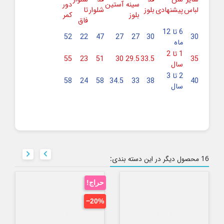
سینه
آستین
دور
لباس
پیشنهادی
بلوز
شلوار
تا
بلوز
کمر
فاق
6 تا 12
52
22
47
27
27
30
30
ماه
1 تا 2
55
23
51
30
29.5
33.5
35
سال
2 تا 3
58
24
58
34.5
33
38
40
سال


16 محصول دیگر در این دسته بندی:
حراج!
‎−20%