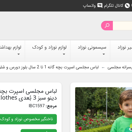
کانال تلگرام
واتساپ
chat
explore

 نوزاد
سیسمونی نوزاد
لوازم نوزاد و کودک
لوازم بهداش
سرانه مجلسی
لباس مجلسی اسپرت بچه گانه 1 تا 2 سال بلوز دورس و شلوار لی دینو سبز 3 بُعدی Kids Dino 3D clothes
دینو سبز 3 بُعدی Kids Dino 3D clothes
مرجع:
IBC1597
ناخنگیر مخصوص نوزاد و کودک