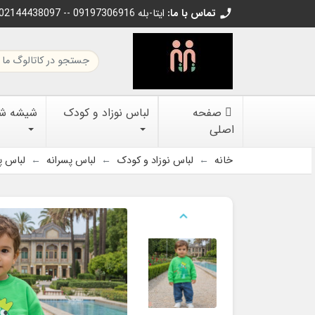
تماس با ما:
02144438097 -- 09197306916 ایتا-بله
call
صفحه
لباس نوزاد و کودک
شیشه شیر
اصلی
خانه
لباس نوزاد و کودک
لباس پسرانه
لباس پ
