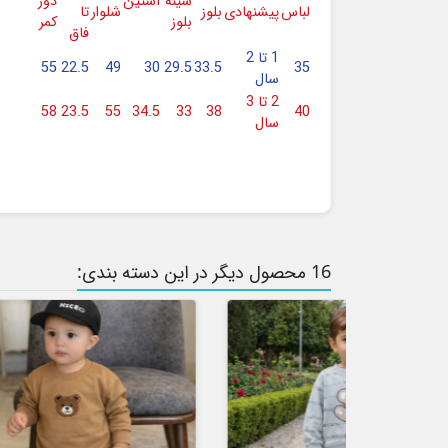
سینه
آستین
دور
لباس
پیشنهادی
بلوز
شلوار
تا
بلوز
کمر
فاق
1 تا 2
55
22.5
49
30
29.5
33.5
35
سال
2 تا 3
58
23.5
55
34.5
33
38
40
سال
16 محصول دیگر در این دسته بندی:
حراج!
‎−30%