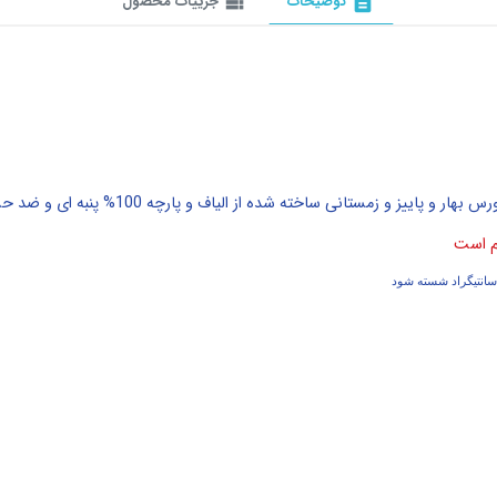
description
توضیحات
view_list
جزییات محصول
 ساخته شده از الیاف و پارچه 100% پنبه ای و ضد حساسیت و بسیار راحت برای کودکان
م است