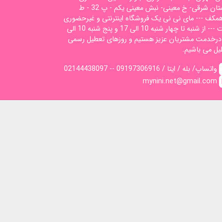
گلستان شرقی- خ معینی- نبش معینی یکم - پ 32 - ط
همکف --- مای نی نی یک فروشگاه اینترنتی و غیرحضوری
است --- از شنبه تا چهار شنبه 10 الی 17 و پنج شنبه 10 الی
1 درخدمت مشتریان عزیز هستیم و روزهای تعطیل رسمی
یل می باشیم.
02144438097 -- واتساپ/ بله / ایتا / 09197306916
mynini.net@gmail.com