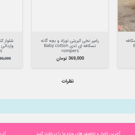

افزودن به سبد


افزودن به سبد
ار کتان لاینردار داخل خز پسرانه
شلوار لی بچه گانه اسپرت کمرک
وارداتی سبز ارتشی طرح پوما kids
آبی طرح استایل 33  jeans
pants
fleece lined pants
مت عادی
قیمت
قیمت عادی
قیمت
616,000 تومان
378,000 تومان
880, تومان
420,000 تومان
نظرات
آخرین اخبار و تخفیف های ویژه ما را دریافت کنید