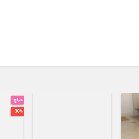
حراج!
‎−10%