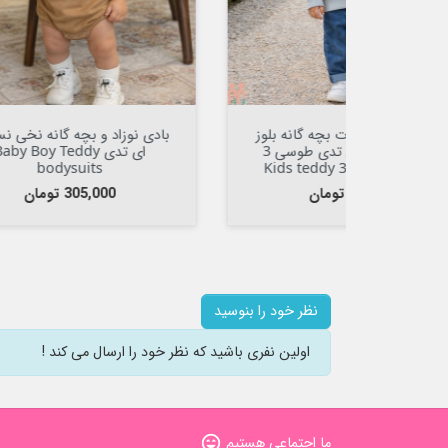


افزودن به سبد

خی نسکافه
رامپر نخی کبریتی نوزاد و بچه گانه
شلو
Baby Bo
نسکافه ای تدی Baby cotton
rompers
قیمت
قی
369,000 تومان
000
نظر خود را بنوسید
اولین نفری باشید که نظر خود را ارسال می کند !
ما اجتماعی هستیم
sentiment_very_satisfied