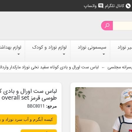
کانال تلگرام
واتساپ
chat
explore

 نوزاد
سیسمونی نوزاد
لوازم نوزاد و کودک
لوازم بهداش
سرانه مجلسی
لباس ست اورال و بادی کوتاه سفید نخی نوزاد مارکدار وارداتی طوسی قرمز
لباس ست اورال و بادی کو
طوسی قرمز Baby overall set
BBC8011
مرجع:
کیسه آبگرم و آب سرد نوزاد و 