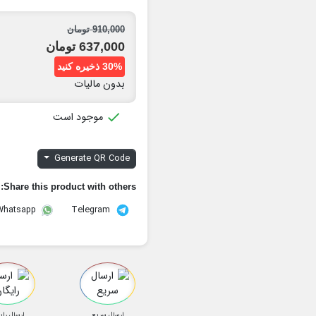
910,000 تومان
637,000 تومان
30% ذخیره کنید
بدون مالیات

موجود است
Generate QR Code
Share this product with others:
Telegram
Whatsapp
ارسال سریع
ارسال رای