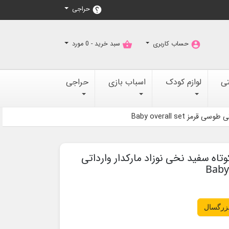
حراجی
help
حساب کاربری
سبد خرید -
0
مورد
shopping_basket
account_circle
تی
لوازم کودک
اسباب بازی
حراجی
 Baby overall set
تاه سفید نخی نوزاد مارکدار وارداتی
بزرگسال