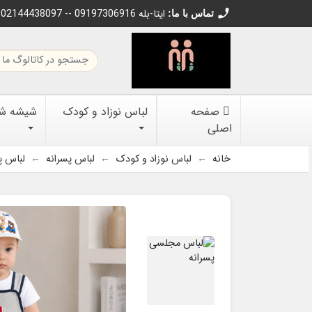
call
02144438097 -- 09197306916 ایتا-بله
تماس با ما:
صفحه
لباس نوزاد و کودک
شیشه شیر
اصلی
خانه
لباس نوزاد و کودک
لباس پسرانه
لباس پ