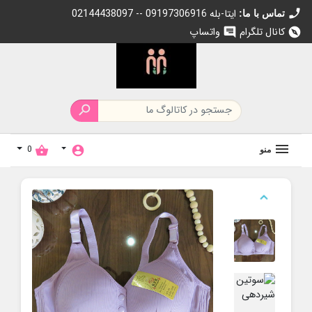
call
02144438097 -- 09197306916 ایتا-بله
تماس با ما:
کانال تلگرام
واتساپ
chat
explore

0
shopping_basket
account_circle
منو
