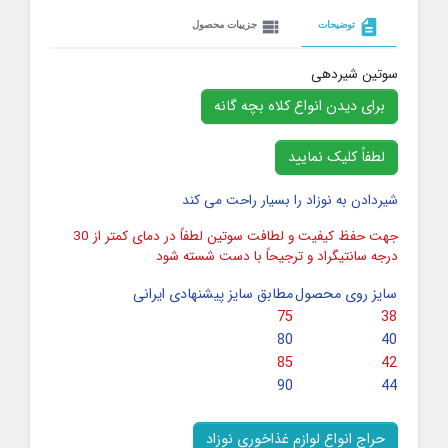
view_list
description
توضیحات
جزییات محصول
سوتین شیردهی
برای دیدن انواع کلاه بچه گانه
لطفاً کلیک نمایید
شیردادن به نوزاد را بسیار راحت می کند
جهت حفظ کیفیت و لطافت سوتین لطفاً در دمای کمتر از 30
درجه سانتیگراد و ترجیحاً با دست شسته شود
سایز روی محصول
مطابق سایز پیشنهادی ایرانی
75
38
80
40
85
42
90
44
حراج انواع لوازم غذاخوری نوزاد