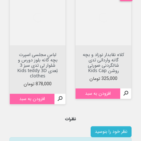
کلاه نقابدار نوزاد و بچه
لباس مجلسی اسپرت
گانه وارداتی تدی
بچه گانه بلوز دورس و
شالگردنی صورتی
شلوار لی تدی سبز 3
روشن Kids Cap
بُعدی Kids teddy 3D
clothes
قیمت
325,000 تومان
قیمت
878,000 تومان

افزودن به سبد

افزودن به سبد
نظرات
نظر خود را بنوسید