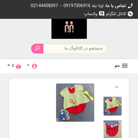
تماس با ما:
02144438097 -- 09197306916 ایتا-بله
call
کانال تلگرام
واتساپ
chat
explore

منو
0
shopping_basket
account_circle
