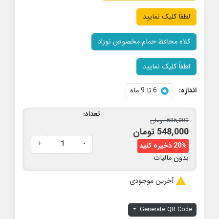
لطفاً کلیک نمایید
کلاه محافظ حمام مخصوص نوزاد
لطفاً کلیک نمایید
اندازه:
6 تا 9 ماه
تعداد:
685,000 تومان
548,000 تومان
+
-
20% ذخیره کنید
بدون مالیات

آخرین موجودی
Generate QR Code