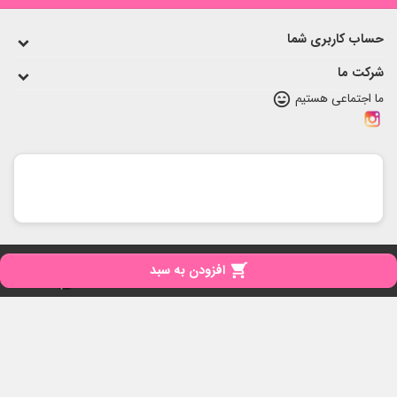
حساب کاربری شما
شرکت ما
ما اجتماعی هستیم
sentiment_very_satisfied
copyright
تمامی حقوق برای مای نی نی محفوظ است

افزودن به سبد
iPresta