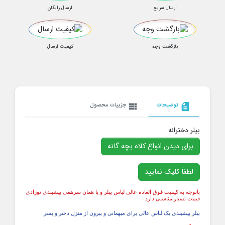
ارسال سریع
ارسال رایگان
بازگشت وجه
کیفیت ارسال
description
توضیحات
view_list
جزییات محصول
بیلر دخترانه
برای دیدن انواع کلاه بچه گانه
لطفاً کلیک نمایید
باتوجه به کیفیت فوق العاده عالی لباس بیلر و یا همان سرهمی پیشبندی نوزادی
قیمت بسیار مناسبی دارد
بیلر پیشبندی یک لباس عالی برای میهمانی و بیرون از منزل دختر و پسر