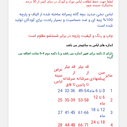
لطفاً جهت حفظ لطافت لباس نوزاد و کودک در دمای کمتر از 30 درجه
سانتیگراد شسته شود
لباس نخی جدید بچه گانه پسرانه ساخته شده از الیاف و پارچه
100% پنبه ای و ضد حساسیت و بسیار راحت برای کودکان تولید
شده است
چاپ و رنگ و کیفیت پارچه در برابر شستشو مقاوم است
اندازه های لباس به سانتیمتر می باشد
دارای 2 دکمه برای تغییر اندازه می باشد و با دکمه دوم 4-5 سانت اضافه می
گردد
قد بیلر
قد بیلر
عرض
سن
از
از
سایز
سینه
پیشنهادی
سرشانه
سرشانه
لباس
تا پایین
تا فاق
1
0 تا 6 ماه
49-54
32-36
24
6 تا 12
25
35-39
53-58
2
ماه
12 تا 18
27
41-45
61-66
3
ماه
18 تا 24
28
44-48
66-71
4