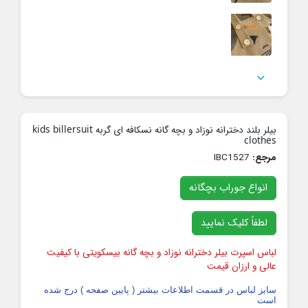

بیلر بلند دخترانه نوزاد و بچه گانه نسکافه ای گربه kids billersuit
clothes
مرجع:
IBC1527
انواع جوراب بچگانه
لطفاً کلیک نمایید
لباس اسپرت بیلر دخترانه نوزاد و بچه گانه بیسکویتی با کیفیت
عالی و ارزان قیمت
سایز لباس در قسمت اطلاعات بیشتر ( پایین صفحه ) درج شده
است