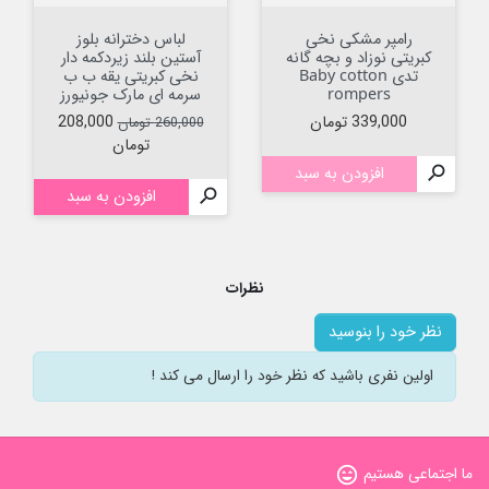
رامپر مشکی نخی
لباس دخترانه بلوز
کبریتی نوزاد و بچه گانه
آستین بلند زیردکمه دار
تدی Baby cotton
نخی کبریتی یقه ب ب
rompers
سرمه ای مارک جونیورز
قیمت
قیمت عادی
قیمت
339,000 تومان
208,000
260,000 تومان
تومان

افزودن به سبد

افزودن به سبد
نظرات
نظر خود را بنوسید
اولین نفری باشید که نظر خود را ارسال می کند !
ما اجتماعی هستیم
sentiment_very_satisfied