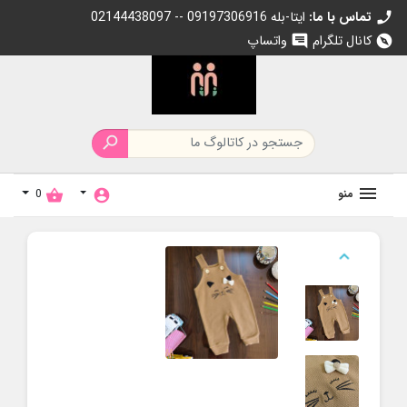
تماس با ما:
02144438097 -- 09197306916 ایتا-بله
call
کانال تلگرام
واتساپ
chat
explore

منو
0
shopping_basket
account_circle
