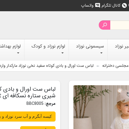
کانال تلگرام
واتساپ
chat
explore

 نوزاد
سیسمونی نوزاد
لوازم نوزاد و کودک
لوازم بهداش
مجلسی دخترانه
لباس ست اورال و بادی کوتاه سفید نخی نوزاد مارکدار وارداتی شیری س
لباس ست اورال و بادی کو
شیری ستاره نسکافه ای Baby overall set
مرجع:
BBC8005
کیسه آبگرم و آب سرد نوزاد و 