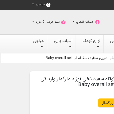
حراجی
help
حساب کاربری
سبد خرید -
0
مورد
shopping_basket
account_circle
تی
لوازم کودک
اسباب بازی
حراجی
تاره نسکافه ای Baby overall set
تاه سفید نخی نوزاد مارکدار وارداتی
بزرگسال