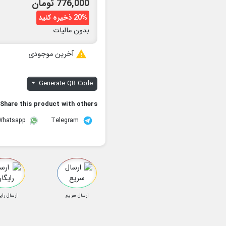
776,000 تومان
20% ذخیره کنید
بدون مالیات

آخرین موجودی
Generate QR Code
Share this product with others:
Telegram
Whatsapp
ارسال سریع
ارسال رای