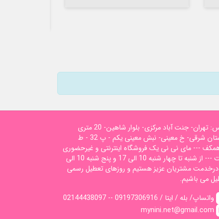
آدرس: تهران- جنت آباد مرکزی- بلوار شاهین- 20 متری
گلستان شرقی- خ معینی- نبش معینی یکم - پ 32 - ط
همکف --- مای نی نی یک فروشگاه اینترنتی و غیرحضوری
است --- از شنبه تا چهار شنبه 10 الی 17 و پنج شنبه 10 الی
1 درخدمت مشتریان عزیز هستیم و روزهای تعطیل رسمی
یل می باشیم.
02144438097 -- واتساپ/ بله / ایتا / 09197306916
mynini.net@gmail.com