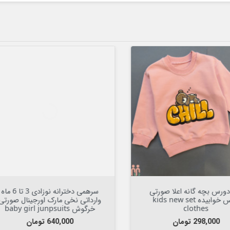

افزودن به سبد


افزودن به سبد
ز دورس نخی بچه گانه قرمز کاج
جوراب دخترانه مجلسی ساق بلن
دخترانه پسرانه اسپرت kids merry
پاپیون کوچولو وارداتی کیفیت عا
christmas red shirt
نخ پنبه ای girl bow tie socks
قیمت
قیمت
269,000 تومان
138,000 تومان