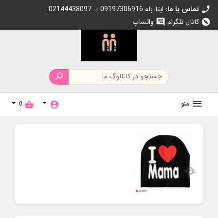
تماس با ما:
02144438097 -- 09197306916 ایتا-بله
call
کانال تلگرام
واتساپ
chat
explore

منو
0
shopping_basket
account_circle