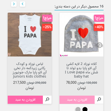


16 محصول دیگر در این دسته بندی:
حراج!
حراج!
‎−25%
‎−40%
کلاه نوزاد 2 لایه کشی
لباس نوزاد و کودک
آی لاو پاپا بدو تولد تا
رکابی زیردکمه دار نخی
شش ماه I Love papa
آی لاو پاپا مارک جونیورز
Juniors kids clothes
baby hat
قیمت عادی
قیمت
قیمت عادی
قیمت
217,500
78,000
130,000 تومان
290,000 تومان
تومان
تومان

افزودن به سبد

افزودن به سبد
مشکی
طوسی