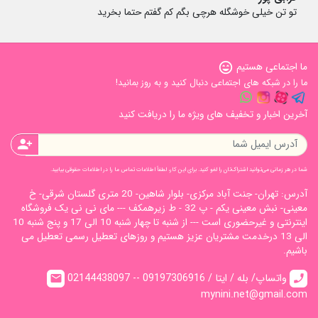
تو تن خیلی خوشگله هرچی بگم کم گفتم حتما بخرید
ما اجتماعی هستیم
sentiment_very_satisfied
ما را در شبکه های اجتماعی دنبال کنید و به روز بمانید!
آخرین اخبار و تخفیف های ویژه ما را دریافت کنید
person_add
شما در هر زمانی می‌توانید اشتراک‌تان را لغو کنید. برای این کار، لطفاً اطلاعات تماس ما را در اطلاعات حقوقی بیابید.
آدرس: تهران- جنت آباد مرکزی- بلوار شاهین- 20 متری گلستان شرقی- خ
معینی- نبش معینی یکم - پ 32 - ط زیرهمکف --- مای نی نی یک فروشگاه
اینترنتی و غیرحضوری است --- از شنبه تا چهار شنبه 10 الی 17 و پنج شنبه 10
الی 13 درخدمت مشتریان عزیز هستیم و روزهای تعطیل رسمی تعطیل می
باشیم.
02144438097 -- واتساپ/ بله / ایتا / 09197306916
email
call
mynini.net@gmail.com