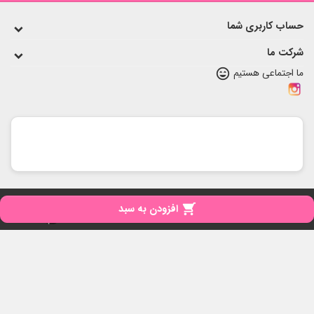
حساب کاربری شما
شرکت ما
ما اجتماعی هستیم
sentiment_very_satisfied
copyright
تمامی حقوق برای مای نی نی محفوظ است

افزودن به سبد
iPresta