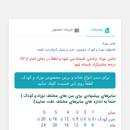
description
توضیحات
view_list
جزییات محصول
لباس نوزاد
لباسهای نوزاد و کودک جونیورز، نخی و بسیار بادوام می باشند
لباس نوزاد براحتی شسته می شود و لطفاً در دمای کمتر از 30
درجه سانتیگراد شسته شود
برای دیدن انواع شانه و برس مخصوص نوزاد و کودک،
لطفاً روی این قسمت کلیک نمایید
سایزهای پیشنهادی برای سن های مختلف نوزاد و کودک (
حتماً به اندازه های سایزهای مختلف دقت نمایید)
سایز
1
2
3
4
5
6
سن کودک /
3 تا
6 تا
9 تا
12 تا
16 تا
20 تا
ماه
6
9
12
16
20
24