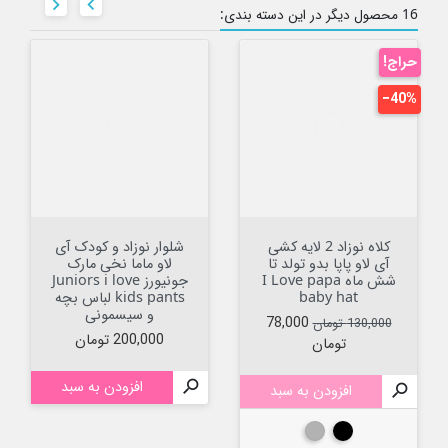


16 محصول دیگر در این دسته بندی:
حراج!
‎−40%
کلاه نوزاد 2 لایه کشی
شلوار نوزاد و کودک آی
آی لاو پاپا بدو تولد تا
لاو ماما نخی مارک
شش ماه I Love papa
جونیورز Juniors i love
baby hat
kids pants لباس بچه
و سیسمونی
قیمت عادی
قیمت
78,000
130,000 تومان
قیمت
200,000 تومان
تومان

افزودن به سبد

افزودن به سبد
مشکی
طوسی