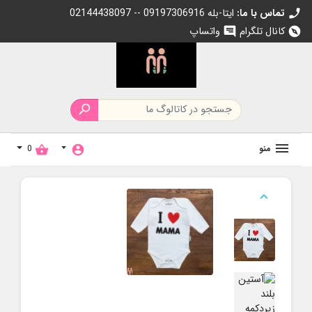
تماس با ما:
02144438097 -- 09197306916 ایتا-بله
call
کانال تلگرام
واتساپ
chat
explore

منو
0
shopping_basket
account_circle
