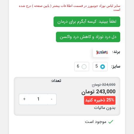
سایز لباس نوزاد جونیورز در قسمت اطلاعات بیشتر ( پایین صفحه ) درج شده
است
لطفاً ببینید: کیسه آبگرم برای درمان
دل درد نوزاد و کاهش درد واکسن
برند:
سایز:
5
6
تعداد:
324,000 تومان
243,000 تومان
+
-
25% ذخیره کنید
بدون مالیات

موجود است