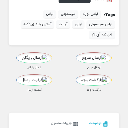
Email
لباس نوزاد
سیسمونی
لباس
Tags:
لباس سیسمونی
ارزان
آی لاو
آستین بلند زیردکمه
زیردکمه آی لاو
ارسال سریع
ارسال رایگان
بازگشت وجه
کیفیت ارسال
description
توضیحات
view_list
جزییات محصول