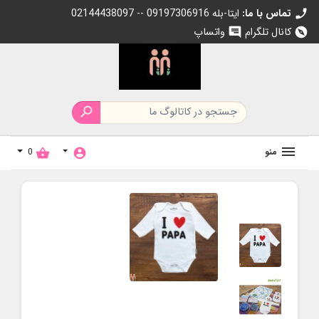
تماس با ما:
02144438097 -- 09197306916 ایتا-بله
call
کانال تلگرام
واتساپ
chat
explore

منو
0
shopping_basket
account_circle