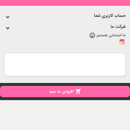
حساب کاربری شما
شرکت ما
ما اجتماعی هستیم
sentiment_very_satisfied
copyright
تمامی حقوق برای مای نی نی محفوظ است

افزودن به سبد
iPresta