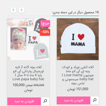


16 محصول دیگر در این دسته بندی:
حراج!
‎−50%
کلاه کشی نوزاد و کودک
کلاه بچه گانه 2 لایه
پنبه ای آی لاو ماما
اورجینال وارداتی آی لاو
جونیورز I Love mama
پاپا 6 ماه تا 4 سال I
baby hat سیسمونی و
Love papa baby hat
لباس بچه
قیمت عادی
قیمت
100,000
200,000 تومان
قیمت
151,000 تومان
تومان

افزودن به سبد

افزودن به سبد