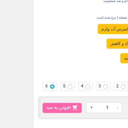
به ای و ضد حساسیت
ن صفحه ) درج شده است
 کمپرس آب ولرم
اد و کاهش
ید
6
5
4
3
2
-
+

افزودن به سبد