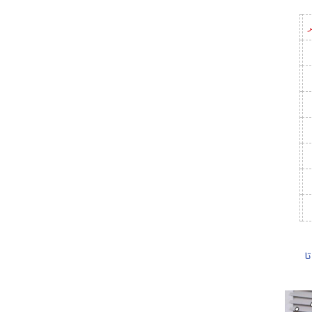
ر
2 تا