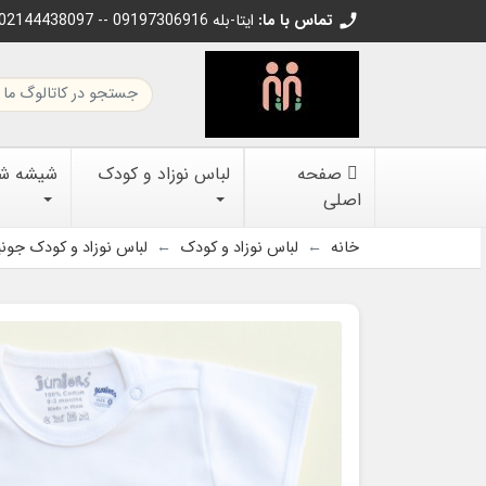
تماس با ما:
02144438097 -- 09197306916 ایتا-بله
call
صفحه
لباس نوزاد و کودک
شیشه شیر
اصلی
خانه
لباس نوزاد و کودک
لباس نوزاد و کودک جونی