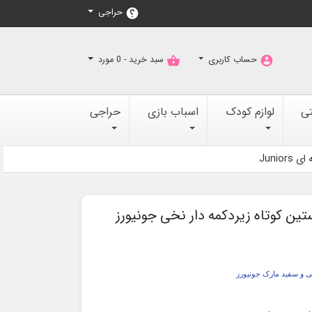
حراجی
help
حساب کاربری
سبد خرید -
0
مورد
shopping_basket
account_circle
تی
لوازم کودک
اسباب بازی
حراجی
Juni
تین کوتاه زیردکمه دار نخی جونیورز
نخی و سفید مارک جونیورز