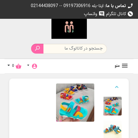
تماس با ما:
02144438097 -- 09197306916 ایتا-بله
call
کانال تلگرام
واتساپ
chat
explore

منو
0
shopping_basket
account_circle
