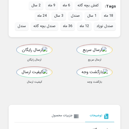
کفش بچه گانه
6 ماه
9 ماه
2 سال
Tags:
18 ماه
1 سال
صندل
3 سال
24 ماه
صندل نوزاد
12 ماه
36 ماه
صندل بچه گانه
سندل
ارسال سریع
ارسال رایگان
بازگشت وجه
کیفیت ارسال
description
توضیحات
view_list
جزییات محصول