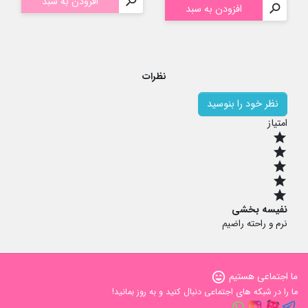

افزودن به سبد

افزودن به سبد
نظرات
نظر خود را بنوسید
امتیاز
star
star
star
star
star
نفیسه بخشی
نرم و راحته راضیم
ما اجتماعی هستیم
sentiment_very_satisfied
ما را در شبکه های اجتماعی دنبال کنید و به روز بمانید!