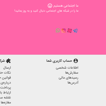
ما اجتماعی هستیم
sentiment_very_satisfied
ما را در شبکه های اجتماعی دنبال کنید و به روز بمانید!
account_circle
حساب کاربری شما
extension
شرک
اطلاعات شخصی
ارسال
سفارش‌ها
نکات حق
رسیدهای مالی
قوانین خ
آدرس‌ها
درباره‌ی 
پرداخت 
ارتباط با 
نقشه س
مغازه‌ها