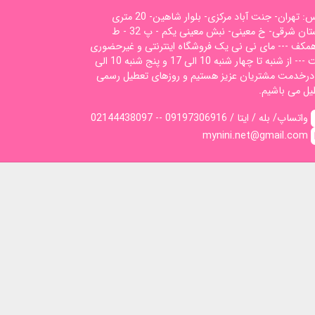
آدرس: تهران- جنت آباد مرکزی- بلوار شاهین- 20 متری
گلستان شرقی- خ معینی- نبش معینی یکم - پ 32 - ط
همکف --- مای نی نی یک فروشگاه اینترنتی و غیرحضوری
است --- از شنبه تا چهار شنبه 10 الی 17 و پنج شنبه 10 الی
1 درخدمت مشتریان عزیز هستیم و روزهای تعطیل رسمی
یل می باشیم.
02144438097 -- واتساپ/ بله / ایتا / 09197306916
mynini.net@gmail.com