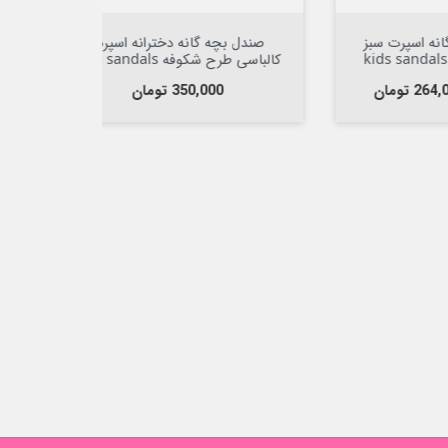


افزودن به سبد

بز
صندل بچه گانه دخترانه اسپرت
صندل دخترا
کالباسی طرح شکوفه kids sandals
استپ دار
wear
قیمت
350,000 تومان
قیمت عا
660,000 تومان