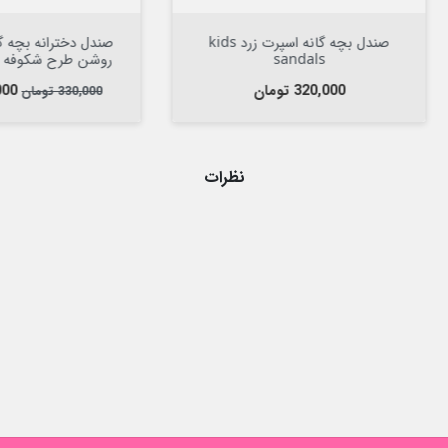

افزودن به سبد


افزودن به سبد
صندل بچه گانه اسپرت زرد kids
صندل دخترانه بچه گانه اسپرت س
sandals
روشن طرح شکوفه kids sandals
قیمت
قیمت عادی
قیمت
320,000 تومان
264,000 تومان
330,000 تومان
نظرات