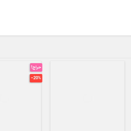
حراج!
‎−20%