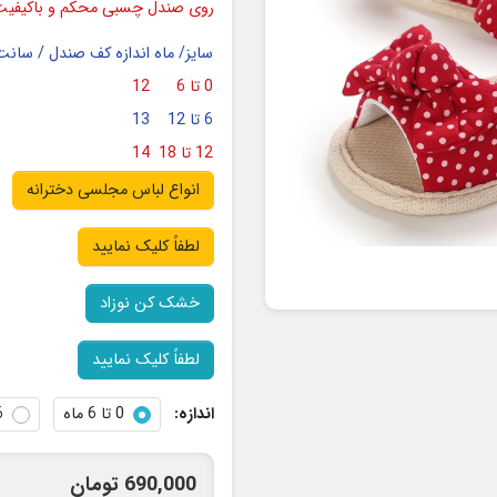
روی صندل چسبی محکم و باکیفیت 
سایز/ ماه
اندازه کف صندل / سانت
0 تا 6
12
6 تا 12
13
12 تا 18
14
انواع لباس مجلسی دخترانه
لطفاً کلیک نمایید
خشک کن نوزاد
لطفاً کلیک نمایید
اندازه:
0 تا 6 ماه
6 تا 
690,000 تومان