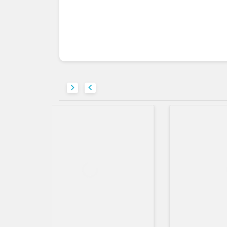


حراج!
‎−20%