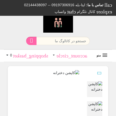
تماس با ما:
02144438097 -- 09197306916 ایتا-بله
chat
exp
کانال تلگرام
واتساپ

shopping_basket
account_circle
منو
0
