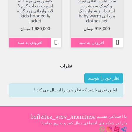
ست لباس بافتنی نوزاد
کاپشن پفی بچه گانه
و کودک سویشرت
اسپرت ضدآب گرم 3
آستردار و شلوار رنگ
لایه وارداتی زرد گربه
مرجانی baby warm
ها kids hooded
jacket
clothes set
قیمت
قیمت
قی
915,000 تومان
1,980,000 تومان
000


افزودن به سبد
افزودن به سبد
نظرات
ظر خود را بنوسید
اولین نفری باشید که نظر خود را ارسال می کند !
sentiment_very_satisfied
تماعی هستیم
در شبکه های اجتماعی دنبال کنید و به روز بمانید!