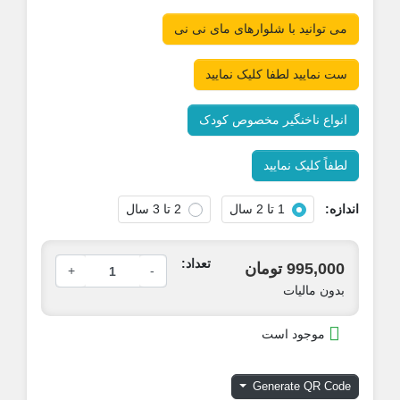
می توانید با شلوارهای مای نی نی
ست نمایید لطفا کلیک نمایید
انواع ناخنگیر مخصوص کودک
لطفاً کلیک نمایید
ندازه:
1 تا 2 سال
2 تا 3 سال
تعداد:
995,000 تومان
+
-
بدون مالیات

موجود است
Generate QR Code