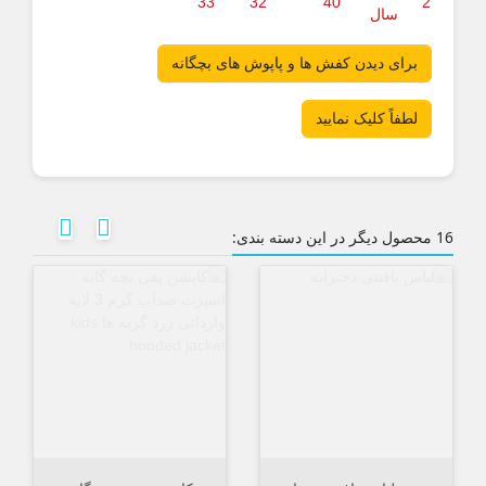
33
32
40
2
سال
برای دیدن کفش ها و پاپوش های بچگانه
لطفاً کلیک نمایید

