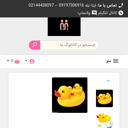
تماس با ما:
02144438097 -- 09197306916 ایتا-بله
call
کانال تلگرام
واتساپ
chat
explore

منو
0
shopping_basket
account_circle
