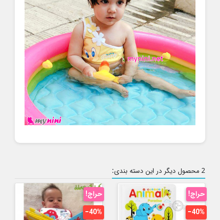
2 محصول دیگر در این دسته بندی:
حراج!
حراج!
‎−40%
‎−40%