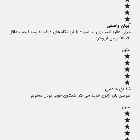
star
star
star
آیهان واصفی
خیلی عالیه اصلا بوی بد نمیده با فروشگاه های دیگه مقایسه کردم حداقل
20-30 تومن ارزونتره
امتیاز
star
star
star
star
star
شقایق خادمی
سومین باره ازتون خرید می کنم همشون خوب بودن ممنونم
امتیاز
star
star
star
star
star