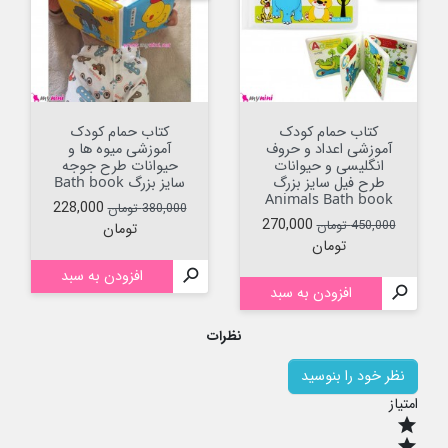
کتاب حمام کودک
کتاب حمام کودک
آموزشی اعداد و حروف
آموزشی میوه ها و
انگلیسی و حیوانات
حیوانات طرح جوجه
طرح فیل سایز بزرگ
سایز بزرگ Bath book
Animals Bath book
قیمت عادی
قیمت
228,000
380,000 تومان
قیمت عادی
قیمت
270,000
450,000 تومان
تومان
تومان

افزودن به سبد

افزودن به سبد
نظرات
نظر خود را بنوسید
امتیاز
star
star