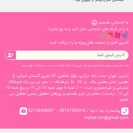
ما اجتماعی هستیم
sentiment_very_satisfied
ما را در شبکه های اجتماعی دنبال کنید و به روز بمانید!
آخرین اخبار و تخفیف های ویژه ما را دریافت کنید
person_add
شما در هر زمانی می‌توانید اشتراک‌تان را لغو کنید. برای این کار، لطفاً اطلاعات تماس ما را در اطلاعات حقوقی بیابید.
آدرس: تهران- جنت آباد مرکزی- بلوار شاهین- 20 متری گلستان شرقی- خ
معینی- نبش معینی یکم - پ 32 - ط زیرهمکف --- مای نی نی یک فروشگاه
اینترنتی و غیرحضوری است --- از شنبه تا چهار شنبه 10 الی 17 و پنج شنبه 10
الی 13 درخدمت مشتریان عزیز هستیم و روزهای تعطیل رسمی تعطیل می
باشیم.
02144438097 -- واتساپ/ بله / ایتا / 09197306916
email
call
mynini.net@gmail.com