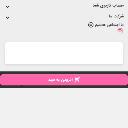
حساب کاربری شما
شرکت ما
ما اجتماعی هستیم
sentiment_very_satisfied
copyright
تمامی حقوق برای مای نی نی محفوظ است

افزودن به سبد
iPresta