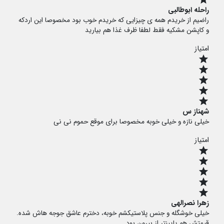
راحله ابوطالبی
راضیم از خریدم همه ی چیزایی که خریدم خوب بود مخصوصا این اردکه
و کاپشن مشکیه فقط لطفا ظرف غذا هم بیارید
امتیاز
star
star
star
star
star
شهناز س
خیلی نازه و خیلی خوبه مخصوصا برای موقع حموم نی نی
امتیاز
star
star
star
star
star
زهرا نصرالهی
خیلی خوشگله و جنس پلاستیکشم خوبه، دخترم عاشق جوجه هاش شده.
قیمتش هم پایینتر از بیرون بود