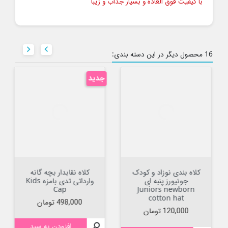
با کیفیت فوق العاده و بسیار جذاب و زیبا


16 محصول دیگر در این دسته بندی:
جدید
کلاه بندی نوزاد و کودک
کلاه نقابدار بچه گانه
جونیورز پنبه ای
وارداتی تدی بامزه Kids
Cap
Juniors newborn
cotton hat
قیمت
498,000 تومان
قیمت
120,000 تومان

افزودن به سبد