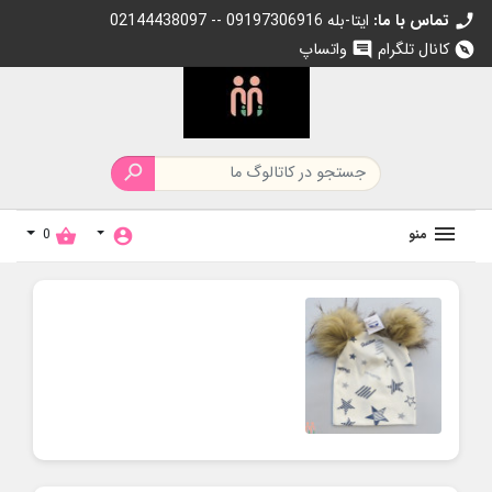
تماس با ما:
02144438097 -- 09197306916 ایتا-بله
call
کانال تلگرام
واتساپ
chat
explore

منو
0
shopping_basket
account_circle