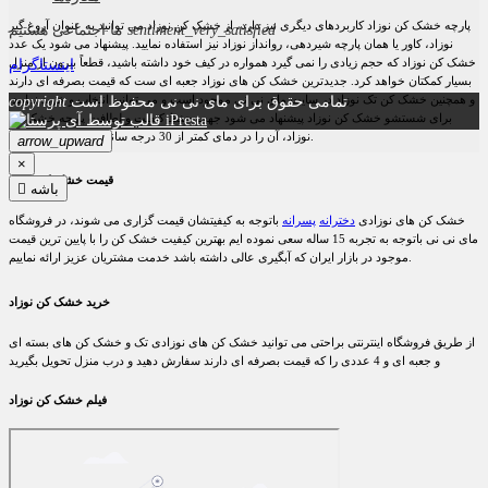
پارچه خشک کن نوزاد کاربردهای دیگری نیز دارد، از خشک کن نوزاد می توانید به عنوان آروغ گیر
sentiment_very_satisfied
ما اجتماعی هستیم
نوزاد، کاور یا همان پارچه شیردهی، روانداز نوزاد نیز استفاده نمایید. پیشنهاد می شود یک عدد
اینستاگرام
خشک کن نوزاد که حجم زیادی را نمی گیرد همواره در کیف خود داشته باشید، قطعاً بیرون از منزل
بسیار کمکتان خواهد کرد. جدیدترین خشک کن های نوزاد جعبه ای ست که قیمت بصرفه ای دارند
تمامی حقوق برای مای نی نی محفوظ است
copyright
و همچنین خشک کن تک نوزاد در سایت مای نی نی موجود است و می توانید انتخاب و خرید نمایید.
iPresta
برای شستشو خشک کن نوزاد پیشنهاد می شود جهت حفظ کیفیت و لطافت پارچه خشک کن
نوزاد، آن را در دمای کمتر از 30 درجه سانتیگراد شستشو نمایید.
arrow_upward
×
قیمت خشک کن نوزاد
باشه

خشک کن های نوزادی
دخترانه
پسرانه
باتوجه به کیفیت
ش
ان قیمت گزاری می
ش
وند، در فرو
ش
گاه
مای نی نی باتوجه به تجربه 15 ساله سعی نموده ایم بهترین کیفیت خ
ش
ک کن را با پایین ترین قیمت
تریان عزیز ارائه نماییم.
موجود در بازار ایران که آبگیری عالی دا
ش
ته با
ش
د خدمت م
ش
خرید خ
ش
ک کن نوزاد
از طریق فرو
ش
گاه اینترنتی براحتی می توانید خ
ش
ک کن های نوزادی تک و خ
ش
ک کن های بسته ای
و جعبه ای و 4 عددی را که قیمت بصرفه ای دارند سفار
ش
دهید و درب منزل تحویل بگیرید
فیلم خشک کن نوزاد