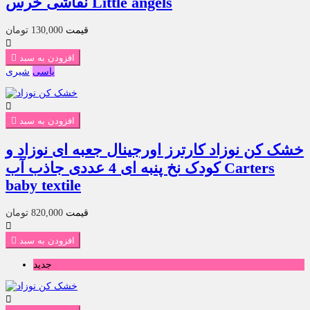
نقاشی خرس Little angels
قیمت
130,000 تومان

افزودن به سبد

یاسی
شیری

افزودن به سبد

خشک کن نوزاد کارترز اورجینال جعبه ای نوزاد و
کودک نخ پنبه ای 4 عددی جاذب آب Carters
baby textile
قیمت
820,000 تومان

افزودن به سبد

جدید
