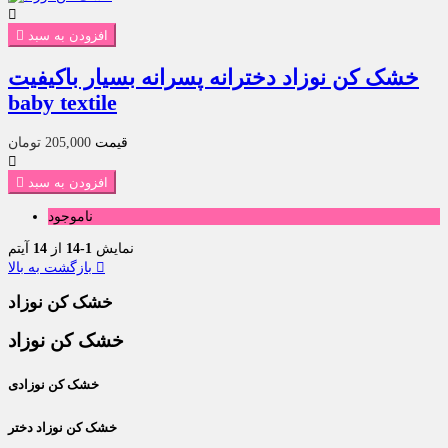

افزودن به سبد

خشک کن نوزاد دخترانه پسرانه بسیار باکیفیت
baby textile
قیمت
205,000 تومان

افزودن به سبد

ناموجود
نمایش
1-14
از
14
آیتم

بازگشت به بالا
خشک کن نوزاد
خشک کن نوزاد
خشک کن نوزادی
خشک کن نوزاد دختر