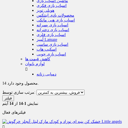
ماشین اسباب بازی
اسباب بازی فکری
هویلی تویز
محصولات بادی اینتکس
اسباب بازی هپی مانکی
اسباب بازی پسرانه
اسباب بازی دخترانه
اسباب بازی فلزی
لَمِیز Lamaze
اسباب بازی ساسی
اسکیپ هاپ
اسباب بازی چوبی
کاهش قیمت ها
لوازم بانوان

دمپایی زنانه
14 محصول وجود دارد.
مرتب سازی توسط:
فیلتر
نمایش
1-14
از
14
آیتم
فیلترهای فعال
