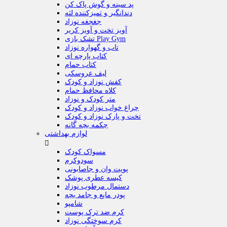
پد سینه و گوش پاک کن
دندانگیر و تمیزکننده لثه
جغجغه نوزاد
آویز تخت و آویز کریر
تشک بازی Play Gym
تاب و گهواره نوزاد
کتاب پارچه ای
کتاب حمام
لیف عروسکی
کفش نوزاد و کودک
کلاه محافظ حمام
متر کودک و نوزاد
چراغ خواب نوزاد و کودک
تخت و پارک نوزاد و کودک
چکمه بچه گانه
لوازم بهداشتی

مسواک کودک
سودوکرم
پوپت وان و جاصابونی
کیسه عطری پوشک
دستمال مرطوب نوزاد
پودر مایع و جامد بچه
شامپو
کرم ضد ترک پوست
کرم سوختگی نوزاد