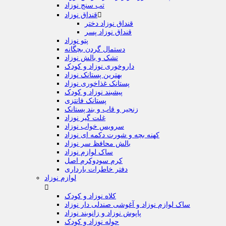
تب سنج نوزاد

قنداق نوزاد
قنداق نوزاد دختر
قنداق نوزاد پسر
پتو نوزاد
دستمال گردن بچگانه
تشک و بالش نوزاد
داروخوری نوزاد و کودک
بهترین پستانک نوزاد
پستانک غذاخوری نوزاد
پیشبند نوزاد و کودک
پستانک فانتزی
زنجیر و قاب و بند پستانک
غلت گیر نوزاد
سرویس خواب نوزاد
کهنه بچه و شورت دکمه ای نوزاد
بالش محافظ سر نوزاد
ساک لوازم نوزاد
کرم سودوکرم اصل
دفتر خاطرات بارداری
لوازم نوزاد

کلاه نوزاد و کودک
ساک لوازم نوزاد و آغوشی صندلی دار نوزاد
پاپوش نوزاد و زانوبند نوزاد
حوله نوزاد و کودک