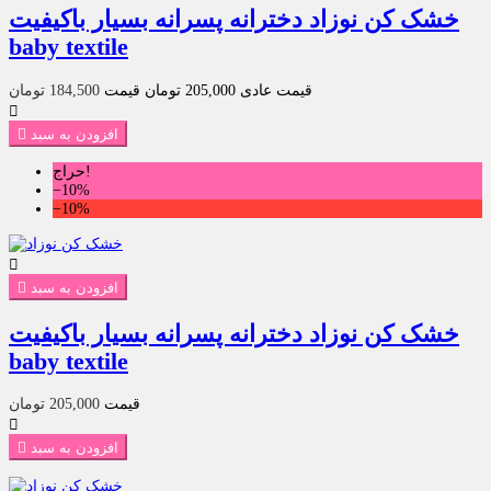
خشک کن نوزاد دخترانه پسرانه بسیار باکیفیت
baby textile
قیمت عادی
205,000 تومان
قیمت
184,500 تومان

افزودن به سبد

حراج!
‎−10%
‎−10%

افزودن به سبد

خشک کن نوزاد دخترانه پسرانه بسیار باکیفیت
baby textile
قیمت
205,000 تومان

افزودن به سبد
