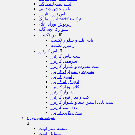
لباس پسرانه ترکیه
لباس جشن دندونی
لباس نوزاد نارس
لباس مارک necix's ترکیه
زیرپوش نوزاد اعلاء
شلوارک بچه گانه

لباس نکست
بادی بلند و شلوار نکست
رامپرز نکست

لباس کارترز
ست لباس کارترز
سرهمی کارترز
ست تیشرت و شلوار کارترز
تیشرت و شلوارک کارترز
رامپرز کارترز
بادی کوتاه کارترز
کلاه نوزاد کارترز
شلوار کارترز
کت و سارافون کارترز
ست بادی آستین بلند و شلوار کارترز
بادی بلند کارترز
بادی رکابی کارترز
شیشه شیر نوزاد

شیشه شیر اونت
پستانک اونت