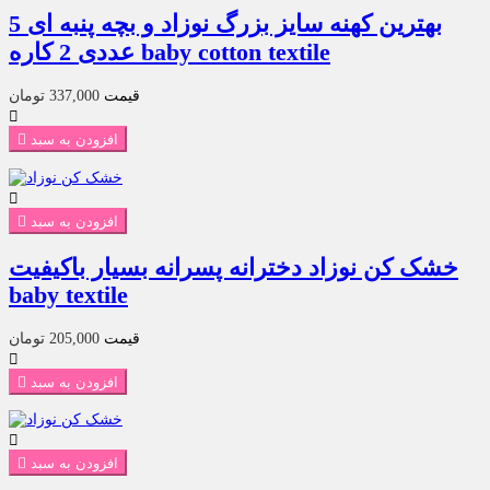
بهترین کهنه سایز بزرگ نوزاد و بچه پنبه ای 5
عددی 2 کاره baby cotton textile
قیمت
337,000 تومان

افزودن به سبد


افزودن به سبد

خشک کن نوزاد دخترانه پسرانه بسیار باکیفیت
baby textile
قیمت
205,000 تومان

افزودن به سبد


افزودن به سبد
