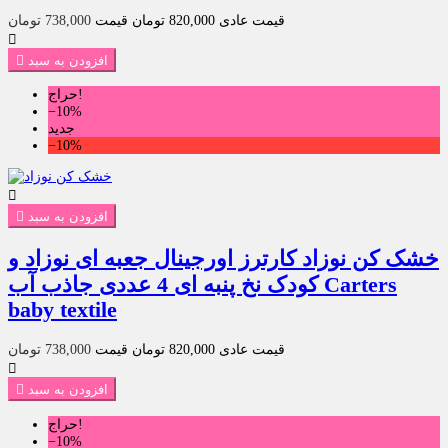
قیمت عادی
820,000 تومان
قیمت
738,000 تومان

افزودن به سبد

حراج!
‎−10%
جدید
‎−10%

افزودن به سبد

خشک کن نوزاد کارترز اورجینال جعبه ای نوزاد و
کودک نخ پنبه ای 4 عددی جاذب آب Carters
baby textile
قیمت عادی
820,000 تومان
قیمت
738,000 تومان

افزودن به سبد

حراج!
‎−10%