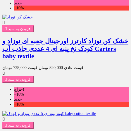
جدید
‎−10%

افزودن به سبد

خشک کن نوزاد کارترز اورجینال جعبه ای نوزاد و
کودک نخ پنبه ای 4 عددی جاذب آب Carters
baby textile
قیمت عادی
820,000 تومان
قیمت
738,000 تومان

افزودن به سبد

حراج!
‎−10%
جدید
‎−10%

افزودن به سبد
