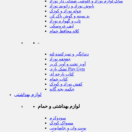
ساک لوازم نوزاد و آغوشی صندلی دار نوزاد
پاپوش نوزاد و زانوبند نوزاد
حوله نوزاد و کودک
پد سینه و گوش پاک کن
تاب و گهواره نوزاد
لیف عروسکی
کلاه محافظ حمام
-
دندانگیر و تمیزکننده لثه
جغجغه نوزاد
آویز تخت و آویز کریر
تشک بازی Play Gym
کتاب پارچه ای
کتاب حمام
کفش نوزاد و کودک
چکمه بچه گانه
لوازم بهداشتی
لوازم بهداشتی و حمام
سودوکرم
مسواک کودک
پوپت وان و جاصابونی