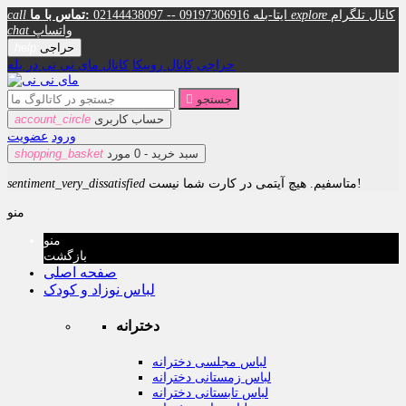
کانال تلگرام
explore
02144438097 -- 09197306916 ایتا-بله
تماس با ما:
call
واتساپ
chat
حراجی
help
حراجی
کانال روبیکا
کانال مای نی نی در بله
جستجو

حساب کاربری
account_circle
ورود
عضویت
سبد خرید -
0
مورد
shopping_basket
متاسفیم. هیچ آیتمی در کارت شما نیست!
sentiment_very_dissatisfied
منو
منو
بازگشت
صفحه اصلی
لباس نوزاد و کودک
دخترانه
لباس مجلسی دخترانه
لباس زمستانی دخترانه
لباس تابستانی دخترانه