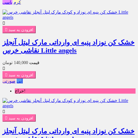
کرم
یاسی

افزودن به سبد

خشک کن نوزاد پنبه ای وارداتی مارک لیتل آنجلز
نقاشی خرس Little angels
قیمت
140,000 تومان

افزودن به سبد

آبی
صورتی
حراج!

افزودن به سبد

خشک کن نوزاد پنبه ای وارداتی مارک لیتل آنجلز