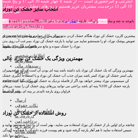
اینترنتی و غیرحضوری است --- از شنبه تا چهار شنبه 10 الی 17 و پنج شنبه
10 الی 13 درخدمت مشتریان عزیز هستیم و روزهای تعطیل رسمی تعطیل
انتخاب سایز خشک کن نوزاد
می باشیم.
email
02144438097 -- واتساپ/ بله / ایتا / 09197306916
call
باتوجه به جثه و سایز نرمال نوزاد ، پارچه
خشک کن
های با سایز 50 در 70 سانتیمتر مناسب هستند
mynini.net@gmail.com
و نیاز شما را برطرف می کنند .
حساب کاربری شما
account_circle
بیشترین کاربرد خشک کن نوزاد هنگام خشک کردن بدن نوزاد پس از حمام و همچنین چنانچه پس از
تعویض پوشک نوزاد، او را شستشو نمایید می توانید با پارچه خشک کن نوزاد بسرعت آب روی بدن
حساب کاربری شما
نوزاد را خشک نموده و مانع سرماخوردن فرزندتان بشوید.
اطلاعات شخصی
مهمترین ویژگی یک خشک کن نوزاد عالی
سفارش‌ها
رسیدهای مالی
آدرس‌ها
مهمترین ویژگی که یک خشک کن نوزاد باید داشته باشد پنبه ای بودن آن است چراکه هرچه میزان
پلی استر خشک کن نوزاد کمتر باشد میزان جذب آب خشک کن نوزاد و یا اصطلاحاً آبگیری خشک
شرکت ما
extension
کن سیسمونی نوزاد بیشتر خواهد بود.اگر از فاصله نزدیک به خشک کن نوزاد نگاه کنید، چنانچه
پارچه خشک کن 100% پنبه ای باشد براحتی می توانید پرزهای روی خشک کن را ببینید، پرزهای
شرکت ما
فراوان روی پارچه تائیدی بر پنبه ای بودن آن است.
ارسال
نکات حقوقی
قوانین خرید و ارسال
روش استفاده از خشک کن نوزاد
درباره‌ی ما
پرداخت امن
چنانچه برای اولین بار از خشک کن نوزاد استفاده می نمایید، بهتر است آن را ابتدا شستشو نمایید و
ارتباط با ما
سپس استفاده نمایید تا هم آهار پارچه گرفته شود و هم پوست فرزند دلبندتان با هیچگونه آلودگی
نقشه سايت
تماس پیدا نکند.
مغازه‌ها