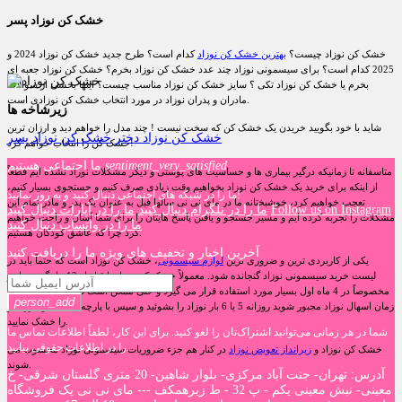
خشک کن نوزاد پسر
خشک کن نوزاد چیست؟
بهترین خشک کن نوزاد
کدام است؟ طرح جدید خشک کن نوزاد 2024 و
2025 کدام است؟ برای سیسمونی نوزاد چند عدد خشک کن نوزاد بخرم؟ خشک کن نوزاد جعبه ای
بخرم یا خشک کن نوزاد تکی ؟ سایز خشک کن نوزاد مناسب چیست؟ اینها بخشی از سوالات
مادران و پدران نوزاد در مورد انتخاب خشک کن نوزادی است.
زیرشاخه ها
شاید با خود بگویید خریدن یک خشک کن که سخت نیست ! چند مدل را خواهم دید و ارزان ترین
خشک کن نوزاد دختر
خشک کن نوزاد پسر
خشک کن را انتخاب خواهم کرد!
sentiment_very_satisfied
ما اجتماعی هستیم
متاسفانه تا زمانیکه درگیر بیماری ها و حساسیت های پوستی و دیگر مشکلات نوزاد نشده ایم قطعاً
از اینکه برای خرید یک خشک کن نوزاد بخواهیم وقت زیادی صرف کنیم و جستجوی بسیار کنیم،
ما را در شبکه های اجتماعی دنبال کنید و به روز بمانید!
تعجب خواهیم کرد، خوشبختانه ما در مای نی نی سالها قبل به عنوان یک پدر و مادر تمام این
Follow us on Instagram
ما را در تلگرام دنبال کنید
ما را در آپارات دنبال کنید
مشکلات را تجربه کرده ایم و مسیر جستجو و یافتن پاسخ هایتان را برای شما آسان و راحت خواهیم
ما را در واتساپ دنبال کنید
کرد چرا که عاشق کودکان هستیم.
آخرین اخبار و تخفیف های ویژه ما را دریافت کنید
یکی از کاربردی ترین و ضروری ترین
لوازم سیسمونی
، خشک کن نوزاد است که حتماً باید در
لیست خرید سیسمونی نوزاد گنجانده شود. معمولاً خشک کن نوزاد تا قبل از 12 ماهگی نوزاد و
مخصوصاً در 4 ماه اول بسیار مورد استفاده قرار می گیرد و حتی ممکن است در برخی موارد مثل
person_add
زمان اسهال نوزاد مجبور شوید روزانه 5 یا 6 بار نوزاد را بشوئید و سپس با پارچه خشک کن نوزاد او
را خشک نمایید.
شما در هر زمانی می‌توانید اشتراک‌تان را لغو کنید. برای این کار، لطفاً اطلاعات تماس ما
را در اطلاعات حقوقی بیابید.
خشک کن نوزاد و
زیرانداز تعویض نوزاد
در کنار هم جزء ضروریات سیسمونی نوزاد محسوب می
شوند.
آدرس: تهران- جنت آباد مرکزی- بلوار شاهین- 20 متری گلستان شرقی- خ
معینی- نبش معینی یکم - پ 32 - ط زیرهمکف --- مای نی نی یک فروشگاه