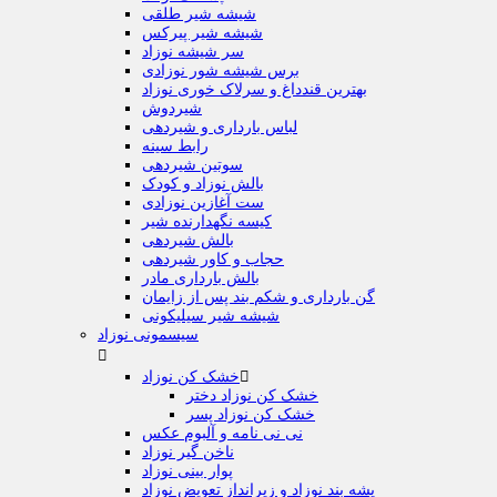
شیشه شیر طلقی
شیشه شیر پیرکس
سر شیشه نوزاد
برس شیشه شور نوزادی
بهترین قندداغ و سرلاک خوری نوزاد
شیردوش
لباس بارداری و شیردهی
رابط سینه
سوتین شیردهی
بالش نوزاد و کودک
ست آغازین نوزادی
کیسه نگهدارنده شیر
بالش شیردهی
حجاب و کاور شیردهی
بالش بارداری مادر
گن بارداری و شکم بند پس از زایمان
شیشه شیر سیلیکونی
سیسمونی نوزاد


خشک کن نوزاد
خشک کن نوزاد دختر
خشک کن نوزاد پسر
نی نی نامه و آلبوم عکس
ناخن گیر نوزاد
پوار بینی نوزاد
پشه بند نوزاد و زیرانداز تعویض نوزاد