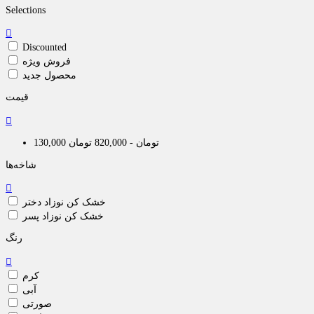
Selections

Discounted
فروش ویژه
محصول جدید
قیمت

130,000 تومان - 820,000 تومان
شاخه‌ها

خشک کن نوزاد دختر
خشک کن نوزاد پسر
رنگ

کرم
آبی
صورتی