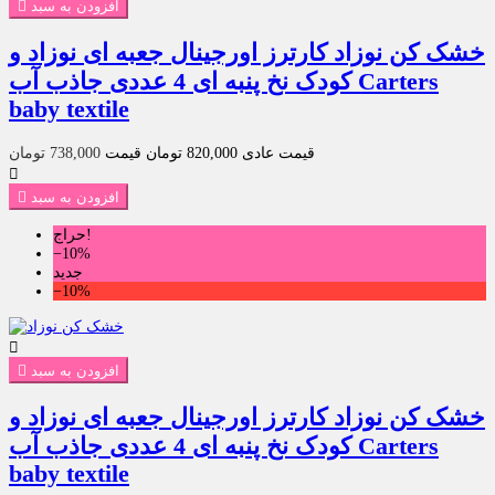
افزودن به سبد

خشک کن نوزاد کارترز اورجینال جعبه ای نوزاد و
کودک نخ پنبه ای 4 عددی جاذب آب Carters
baby textile
قیمت عادی
820,000 تومان
قیمت
738,000 تومان

افزودن به سبد

حراج!
‎−10%
جدید
‎−10%

افزودن به سبد

خشک کن نوزاد کارترز اورجینال جعبه ای نوزاد و
کودک نخ پنبه ای 4 عددی جاذب آب Carters
baby textile