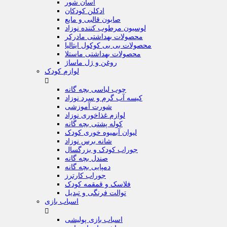
آسان شور
ادکلن کودکان
صابون قالبی و مایع
لوسیون مرطوب کننده نوزاد
محصولات بهداشتی مادرکر
محصولات بی بی کوکول ایتالیا
محصولات بهداشتی ماستلا
روغن و ژل ماساژ
لوازم کودک

چوب لباسی بچه گانه
کیسه آب گرم و سرد نوزاد
شورت آموزشی
لوازم غذاخوری نوزاد
کوله پشتی بچه گانه
لیوان آبمیوه خوری کودک
شانه برس نوزاد
جوراب کودک و بزرگسال
صندل بچه گانه
دمپایی بچه گانه
جوراب کارترز
فلاسک و قمقمه کودک
توالت فرنگی و تبدیل
اسباب بازی

اسباب بازی پولیشی