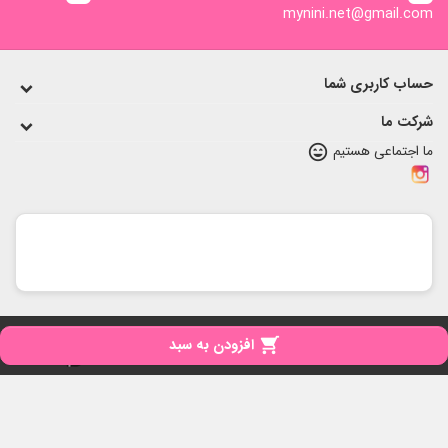
mynini.net@gmail.com
حساب کاربری شما
شرکت ما
ما اجتماعی هستیم
sentiment_very_satisfied
copyright
تمامی حقوق برای مای نی نی محفوظ است

افزودن به سبد
iPresta