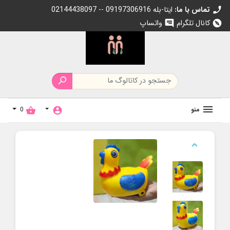
تماس با ما:
02144438097 -- 09197306916 ایتا-بله
call
کانال تلگرام
واتساپ
chat
explore

منو
0
shopping_basket
account_circle
