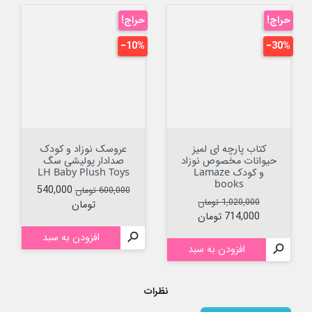
حراج!
حراج!
‎−10%
‎−30%
کتاب پارچه ای لمیز
عروسک نوزاد و کودک
حیوانات مخصوص نوزاد
صدادار پولیشی سگ
و کودک Lamaze
LH Baby Plush Toys
books
قیمت عادی
قیمت
540,000
600,000 تومان
قیمت عادی
قیمت
1,020,000 تومان
تومان
714,000 تومان

افزودن به سبد

افزودن به سبد
نظرات