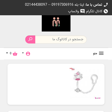
تماس با ما:
02144438097 -- 09197306916 ایتا-بله
call
کانال تلگرام
واتساپ
chat
explore

منو
0
shopping_basket
account_circle