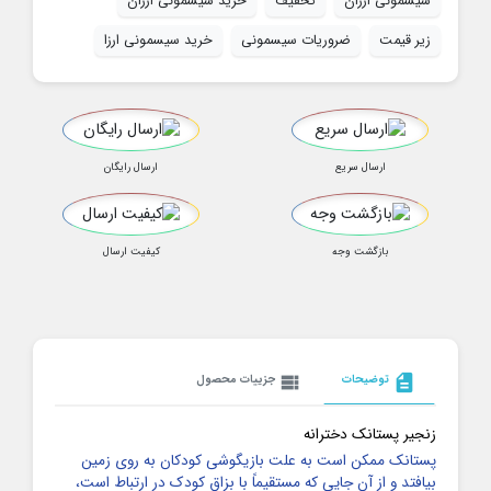
سیسمونی ارزان
تخفیف
خرید سیسمونی ارزان
زیر قیمت
ضروریات سیسمونی
خرید سیسمونی ارزا
ارسال سریع
ارسال رایگان
بازگشت وجه
کیفیت ارسال
description
توضیحات
view_list
جزییات محصول
زنجیر پستانک دخترانه
پستانک ممکن است به علت بازیگوشی کودکان به روی زمین
بیافتد و از آن جایی که مستقیماً با بزاق کودک در ارتباط است،