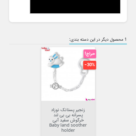
1 محصول دیگر در این دسته بندی:
حراج!
‎−30%
زنجیر پستانک نوزاد
پسرانه بی بی لند
خرگوش سفید آبی
Baby land soother
holder