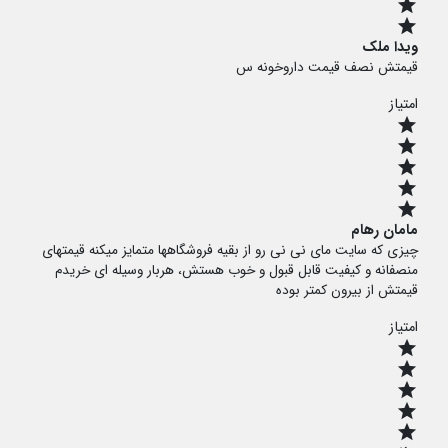
star
star
ویدا ملک
قیمتش نصف قیمت داروخونه س
امتیاز
star
star
star
star
star
مامان رهام
چیزی که سایت مای نی نی رو از بقیه فروشگاهها متمایز میکنه قیمتهای
منصفانه و کیفیت قابل قبول و خوب هستش، هربار وسیله ای خریدم
قیمتش از بیرون کمتر بوده
امتیاز
star
star
star
star
star