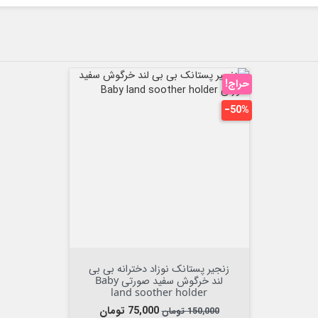
حراج!
‎−50%


افزودن به سبد
زنجیر پستانک نوزاد دخترانه بی بی
لند خرگوش سفید صورتی Baby
land soother holder
قیمت عادی
قیمت
75,000 تومان
150,000 تومان