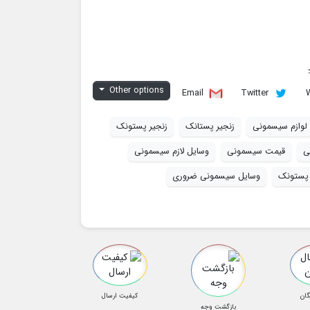
Other options
Email
Twitter
لوازم سیسمونی
زنجیر پستانک
زنجیر پستونک
ی
قیمت سیسمونی
وسایل لازم سیسمونی
پستونک
وسایل سیسمونی ضروری
گان
کیفیت ارسال
بازگشت وجه