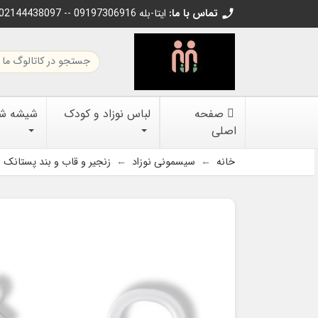
تماس با ما:
02144438097 -- 09197306916 ایتا-بله
call
صفحه
لباس نوزاد و کودک
شیشه شیر
اصلی
خانه
سیسمونی نوزاد
زنجیر و قاب و بند پستانک