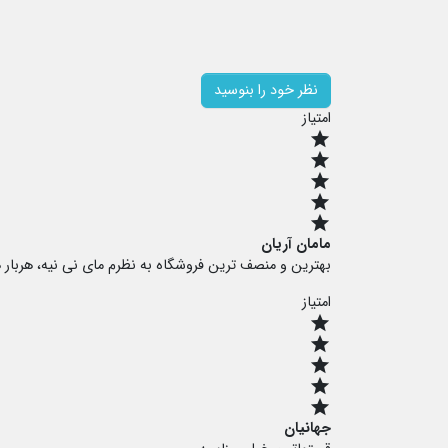
نظر خود را بنوسید
امتیاز
star
star
star
star
star
مامان آریان
بهترین و منصف ترین فروشگاه به نظرم مای نی نیه، هربار
امتیاز
star
star
star
star
star
جهانیان