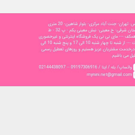
آدرس: تهران- جنت آباد مرکزی- بلوار شاهین- 20 متری
گلستان شرقی- خ معینی- نبش معینی یکم - پ 32 - ط
همکف --- مای نی نی یک فروشگاه اینترنتی و غیرحضوری
است --- از شنبه تا چهار شنبه 10 الی 17 و پنج شنبه 10 الی
1 درخدمت مشتریان عزیز هستیم و روزهای تعطیل رسمی
یل می باشیم.
02144438097 -- واتساپ/ بله / ایتا / 09197306916
mynini.net@gmail.com