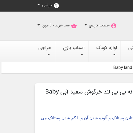
حراجی
help
حساب کاربری
سبد خرید -
0
مورد
shopping_basket
account_circle
تی
لوازم کودک
اسباب بازی
حراجی
زنجیر پستانک نوزاد پسرانه بی بی لند خرگوش سفید آبی Baby
فتادن پستانک و آلوده شدن آن و یا گم شدن پستانک می