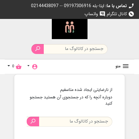
تماس با ما:
02144438097 -- 09197306916 ایتا-بله
c
کانال تلگرام
واتساپ
chat
exp

منو
0
shopping_basket
account_circle
از نارضایتی ایجاد شده متاسفیم
دوباره آنچه را که در جستجوی آن هستید جستجو
کنید
