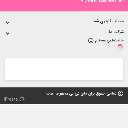
mynini.net@gmail.c
اب کاربری شما
کت ما
 اجتماعی هستیم
sentiment_very_satisfied
copy
تمامی حقوق برای مای نی نی محفوظ است
iPresta