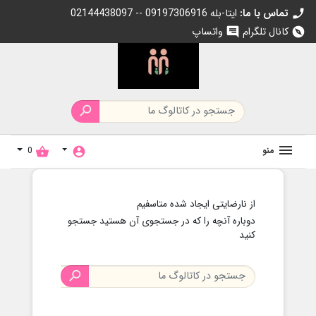
تماس با ما:
02144438097 -- 09197306916 ایتا-بله
c
کانال تلگرام
واتساپ
chat
exp

منو
0
shopping_basket
account_circle
از نارضایتی ایجاد شده متاسفیم
دوباره آنچه را که در جستجوی آن هستید جستجو
کنید
