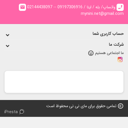
02144438097 -- واتساپ/ بله / ایتا / 09197306916
email
ca
mynini.net@gmail.c
اب کاربری شما
کت ما
 اجتماعی هستیم
sentiment_very_satisfied
copy
تمامی حقوق برای مای نی نی محفوظ است
iPresta