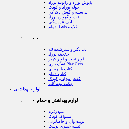
پاپوش نوزاد و زانوبند نوزاد
حوله نوزاد و کودک
پد سینه و گوش پاک کن
تاب و گهواره نوزاد
لیف عروسکی
کلاه محافظ حمام
-
دندانگیر و تمیزکننده لثه
جغجغه نوزاد
آویز تخت و آویز کریر
تشک بازی Play Gym
کتاب پارچه ای
کتاب حمام
کفش نوزاد و کودک
چکمه بچه گانه
لوازم بهداشتی
لوازم بهداشتی و حمام
سودوکرم
مسواک کودک
پوپت وان و جاصابونی
کیسه عطری پوشک