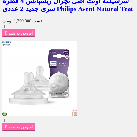
سرشیشه اونت اصل نچرال ریسپانس 4 قطره
سری جدید 2 عددی Philips Avent Natural Teat
قیمت
1,290,000 تومان

افزودن به سبد


افزودن به سبد
