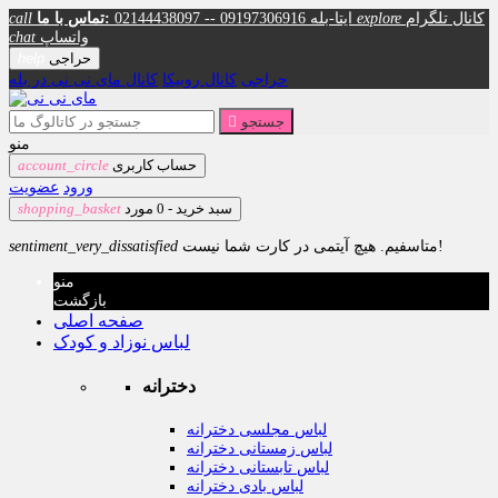
کانال تلگرام
explore
02144438097 -- 09197306916 ایتا-بله
تماس با ما:
call
واتساپ
chat
حراجی
help
حراجی
کانال روبیکا
کانال مای نی نی در بله
جستجو

منو
حساب کاربری
account_circle
ورود
عضویت
سبد خرید -
0
مورد
shopping_basket
متاسفیم. هیچ آیتمی در کارت شما نیست!
sentiment_very_dissatisfied
منو
بازگشت
صفحه اصلی
لباس نوزاد و کودک
دخترانه
لباس مجلسی دخترانه
لباس زمستانی دخترانه
لباس تابستانی دخترانه
لباس بادی دخترانه