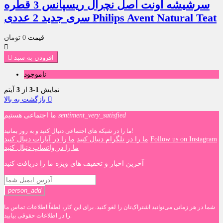
سرشیشه اونت اصل نچرال ریسپانس 3 قطره
سری جدید 2 عددی Philips Avent Natural Teat
قیمت
0 تومان

افزودن به سبد

ناموجود
نمایش
1-3
از
3
آیتم

بازگشت به بالا
sentiment_very_satisfied
ما اجتماعی هستیم
ما را در شبکه های اجتماعی دنبال کنید و به روز بمانید!
Follow us on Instagram
ما را در تلگرام دنبال کنید
ما را در آپارات دنبال کنید
ما را در واتساپ دنبال کنید
آخرین اخبار و تخفیف های ویژه ما را دریافت کنید
person_add
شما در هر زمانی می‌توانید اشتراک‌تان را لغو کنید. برای این کار، لطفاً اطلاعات تماس ما
را در اطلاعات حقوقی بیابید.