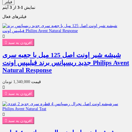
فیلتر
نمایش
1-3
از
3
آیتم
فیلترهای فعال

افزودن به سبد

شیشه شیر اونت اصل 125 میل با جعبه سری
جدید ریسپانس برند فیلیپس اونت Philips Avent
Natural Response
قیمت
1,340,000 تومان

افزودن به سبد


افزودن به سبد
