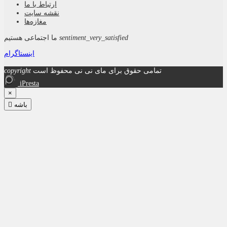
ارتباط با ما
نقشه سايت
مغازه‌ها
sentiment_very_satisfied
ما اجتماعی هستیم
اینستاگرام
تمامی حقوق برای مای نی نی محفوظ است
copyright
iPresta
×
باشه
