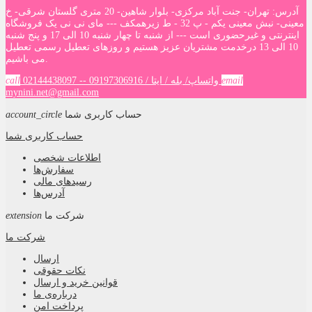
آدرس: تهران- جنت آباد مرکزی- بلوار شاهین- 20 متری گلستان شرقی- خ
معینی- نبش معینی یکم - پ 32 - ط زیرهمکف --- مای نی نی یک فروشگاه
اینترنتی و غیرحضوری است --- از شنبه تا چهار شنبه 10 الی 17 و پنج شنبه
10 الی 13 درخدمت مشتریان عزیز هستیم و روزهای تعطیل رسمی تعطیل
می باشیم.
email
02144438097 -- واتساپ/ بله / ایتا / 09197306916
call
mynini.net@gmail.com
حساب کاربری شما
account_circle
حساب کاربری شما
اطلاعات شخصی
سفارش‌ها
رسیدهای مالی
آدرس‌ها
شرکت ما
extension
شرکت ما
ارسال
نکات حقوقی
قوانین خرید و ارسال
درباره‌ی ما
پرداخت امن