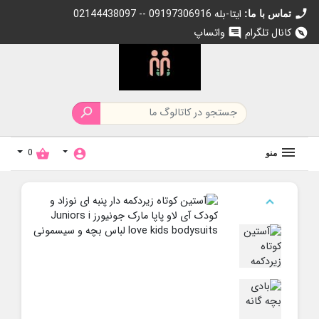
call
02144438097 -- 09197306916 ایتا-بله
تماس با ما:
کانال تلگرام
واتساپ
chat
explore

0
shopping_basket
account_circle
منو
