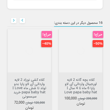


16 محصول دیگر در این دسته بندی:
حراج!
حراج!
‎−40%
‎−50%
کلاه بچه گانه 2 لایه
کلاه کشی نوزاد 2 لایه
اورجینال وارداتی آی لاو
وارداتی آی لاو پاپا بدو
پاپا 6 ماه تا 4 سال I
تولد تا شش ماه I Love
Love papa baby hat
papa baby hat خرید
سیسمونی
قیمت عادی
قیمت
100,000
200,000 تومان
قیمت عادی
قیمت
72,000
120,000 تومان
تومان
تومان