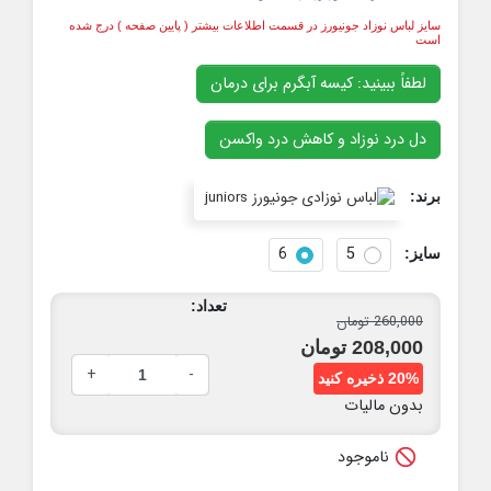
سایز لباس نوزاد جونیورز در قسمت اطلاعات بیشتر ( پایین صفحه ) درج شده
است
لطفاً ببینید: کیسه آبگرم برای درمان
دل درد نوزاد و کاهش درد واکسن
برند:
6
5
سایز:
تعداد:
260,000 تومان
208,000 تومان
+
-
20% ذخیره کنید
بدون مالیات

ناموجود