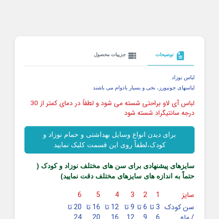
view_list
description
توضیحات
جزییات محصول
لباس نوزاد
لباسهای جونیورز، نخی و بسیار بادوام می باشند
لباس آی لاو براحتی شسته می شود و لطفاً در دمای کمتر از 30
درجه سانتیگراد شسته شود
برای دیدن انواع وسایل بهداشتی و حمام نوزاد و
کودک،لطفاً روی این قسمت کلیک نمایید
سایزهای پیشنهادی برای سن های مختلف نوزاد و کودک (
حتماً به اندازه های سایزهای مختلف دقت نمایید)
سایز
1
2
3
4
5
6
سن کودک
3 تا
6 تا
9 تا
12 تا
16 تا
20 تا
/ ماه
6
9
12
16
20
24