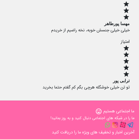
star
star
star
مهسا پورطاهر
خیلی خیلی جنسش خوبه، نخه راضیم از خریدم
امتیاز
star
star
star
star
star
ترابی پور
تو تن خیلی خوشگله هرچی بگم کم گفتم حتما بخرید
ما اجتماعی هستیم
sentiment_very_satisfied
ما را در شبکه های اجتماعی دنبال کنید و به روز بمانید!
آخرین اخبار و تخفیف های ویژه ما را دریافت کنید