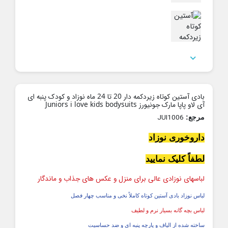

بادی آستین کوتاه زیردکمه دار 20 تا 24 ماه نوزاد و کودک پنبه ای
آی لاو پاپا مارک جونیورز Juniors i love kids bodysuits
JUI1006
مرجع:
داروخوری نوزاد
لطفاً کلیک نمایید
لباسهای نوزادی عالی برای منزل و عکس های جذاب و ماندگار
لباس نوزاد بادی آستین کوتاه کاملاً نخی و مناسب چهار فصل
لباس بچه گانه بسیار نرم و لطیف
ساخته شده از الیاف و پارچه پنبه ای و ضد حساسیت